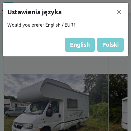
Ustawienia języka
campu
.eu
OBYTNÉ AUTO DETHLEFFS -
Would you prefer English / EUR?
KLIMATIZACE KABINY, 77 000KM
English
Polski