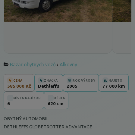
Bazar obytných vozů
›
Alkovny
CENA
ZNAČKA
ROK VÝROBY
NAJETO
585 000 Kč
Dethleffs
2005
77 000 km
MÍSTA NA JÍZDU
DÉLKA
6
620 cm
OBYTNÝ AUTOMOBIL
DETHLEFFS GLOBETROTTER ADVANTAGE