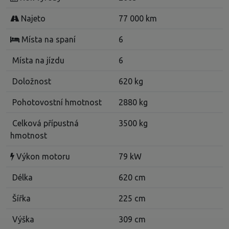
Najeto
77 000 km
Místa na spaní
6
Místa na jízdu
6
Doložnost
620 kg
Pohotovostní hmotnost
2880 kg
Celková přípustná
3500 kg
hmotnost
Výkon motoru
79 kW
Délka
620 cm
Šířka
225 cm
Výška
309 cm