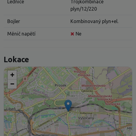
Lednice
Trojkombinace
plyn/12/220
Bojler
Kombinovaný plyn+el.
Měnič napětí
Ne
Lokace
+
−