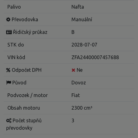
Palivo
Nafta
Převodovka
Manuální
Řidičský průkaz
B
STK do
2028-07-07
VIN kód
ZFA24400007457688
Odpočet DPH
Ne
Původ
Dovoz
Podvozek / motor
Fiat
Obsah motoru
2300 cm³
Počet stupňů
3
převodovky