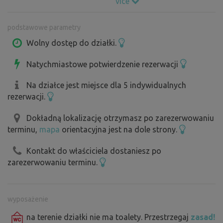
více
Dojazd jest solidną drogą żwirową. Jest przejezdna nawet
w deszczową pogodę. Działka jest bez udogodnień -
podstawowe parametry
prosimy o posprzątanie po sobie i zabranie. Po
wcześniejszym uzgodnieniu możliwe jest uzyskanie wody
Wolny dostęp do działki.
pitnej w kanistrze od właścicieli.
Natychmiastowe potwierdzenie rezerwacji
Žatecko i Lounsko to perły regionu uprawy chmielu
.
Na działce jest miejsce dla 5 indywidualnych
rezerwacji.
**Ścieżka rowerowa Ohře - Žatec - odcinek 4
Jest to około 1,2 km odcinek asfaltowej ścieżki
Dokładną lokalizację otrzymasz po zarezerwowaniu
terminu,
mapa
orientacyjna jest na dole strony.
rowerowej o szerokości 2,5 m w pobliżu nowoczesnego
basenu i boiska sportowego z bieżnią.
Kontakt do właściciela dostaniesz po
zarezerwowaniu terminu.
Królewskie Miasto Žatec
ok. 11 km rowerem
Žatec jest jednym z najstarszych miast w Europie
wyposażenie
Środkowej. Pierwsza pisemna wzmianka pochodzi z 1004
na terenie działki nie ma toalety. Przestrzegaj
zasad!
roku. Powstanie średniowiecznego miasta zwieńczył akt