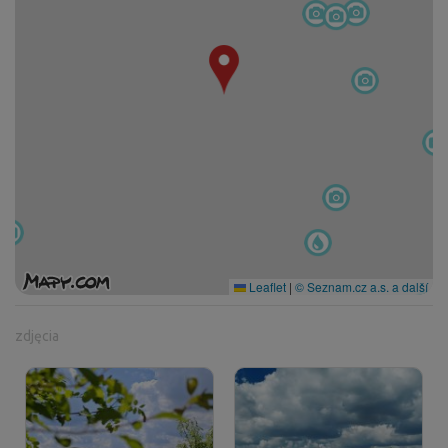
Niedaleko Louny znajdują się Kounovské rzędy,
tajemnicze kamienne formacje, które wciąż fascynują
archeologów i turystów. Te kamienne rzędy i menhiry są
uważane za prehistoryczne zabytki o wciąż niejasnym
przeznaczeniu. Spacer wśród tych tajemniczych kamieni
oferuje wyjątkowe doświadczenie i wgląd w starożytną
przeszłość.
Menhir - Zaczarowany Mnich
ok. 5 km rowerem
Menhir zwany Zaczarowanym Mnichem lub też
Leaflet
|
© Seznam.cz a.s. a další
Skamieniałym Kapucynem stoi lekko pochylony przy
polnej drodze prowadzącej z Drahomyšla na północ do
zdjęcia
Strkovic, około 400 metrów od północnego skraju
miejscowości. Jest to drugi najbardziej znany menhir w
Czechach.