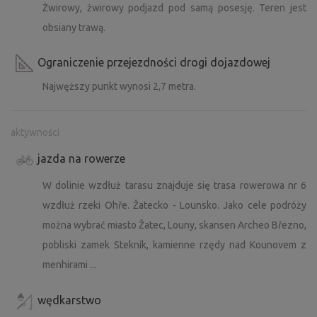
Żwirowy, żwirowy podjazd pod samą posesję. Teren jest
po mieście przeniesie Cię w czasie i zapozna z bogatą
obsiany trawą.
tradycją uprawy chmielu. Wskazówka dotycząca obiadu:
Restauracja U Orloje www.orlojzatec.cz
Ograniczenie przejezdności drogi dojazdowej
Chateau Stekník
Najwęższy punkt wynosi 2,7 metra.
ok. 5 km pieszo
Niedaleko Žatca znajduje się zamek Stekník z włoskim
aktywności
ogrodem tarasowym, który jest jedną z najważniejszych
budowli rokokowych w Czechach. Zabytek tworzy
jazda na rowerze
wyjątkową kompozycję w krajobrazie związanym z
W dolinie wzdłuż tarasu znajduje się trasa rowerowa nr 6
tradycją uprawy chmielu w Žatcu, krajobraz ten z
ogrodami chmielowymi i budynkami związanymi z
wzdłuż rzeki Ohře. Žatecko - Lounsko. Jako cele podróży
przetwórstwem i handlem chmielem, w tym zamek
można wybrać miasto Žatec, Louny, skansen Archeo Březno,
Stekník, został wpisany
od września 2023 r.** na Listę
pobliski zamek Stekník, kamienne rzędy nad Kounovem z
Światowego Dziedzictwa UNESCO ze względu na
menhirami ...
jego wyjątkową wartość
.
Zamek oferuje wycieczki, podczas których można poznać
wędkarstwo
historię i architekturę tego wspaniałego budynku.