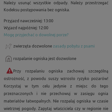
Należy usunąć wszystkie odpady. Należy przestrzegać
zabytków militarnych, w tym tak zwane "kopjes", czyli
Kodeksu postępowania bez ogniska.
małe betonowe bunkry sprzed II wojny światowej. Fortece
te były częścią linii obronnej i dziś służą jako interesujące
Przyjazd nawcześniej: 13:00
przypomnienie historii wojskowej regionu. W ogrodzie
Wyjazd najpóźniej: 12:00
zamkowym w Stekníku znajduje się nawet jeden okop (B1
Mogę przyjechać o dowolnej porze?
100) z 1937 roku.
zwierzęta dozwolone
zasady pobytu z psami
Królewskie miasto Louny
około 20 km na rowerze.
rozpalanie ogniska jest dozwolone
Idealne miejsce na wycieczkę rowerową trasą rowerową
nr 6.
Przy rozpalaniu ogniska zachowaj szczególną
Królewskie miasto Louny zostało założone przez
ostrożność, z powodu suszy wzrosło ryzyko pożarów!
Przemyślidów w połowie XIII wieku.
Korzystaj w tym celu jedynie z miejsc do tego
Region Louny jest kulturalnym i historycznym klejnotem
północno-zachodnich Czech. Miasto Louny szczyci się
przeznaczonych i nie przechowuj w zasięgu ognia
gotyckim kościołem św. Mikołaja i renesansowym
materiałów łatwopalnych. Nie rozpalaj ogniska w czasie
ratuszem. Rdzeń miasta otoczony jest pasem fortyfikacji
wietrznej pogody. Zapytaj właściciela czy w regionie nie
z bastionami i Bramą Żatecką. Region znany jest z