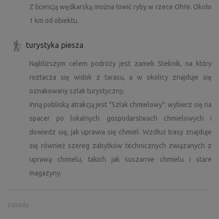
Z licencją wędkarską można łowić ryby w rzece Ohře. Około
www.zamek-steknik.cz
1 km od obiektu.
Szlak Chmielowy
turystyka piesza
Szlak chmielowy na zamku Stekník w Žatecku to szlak
turystyczny, który prezentuje bogatą tradycję i historię
Najbliższym celem podróży jest zamek Stekník, na który
uprawy chmielu na tym obszarze, który jest znany jako
roztacza się widok z tarasu, a w okolicy znajduje się
jeden z głównych ośrodków uprawy chmielu w Czechach.
oznakowany szlak turystyczny.
Trasa prowadzi przez malowniczy krajobraz, w którym
Inną pobliską atrakcją jest "Szlak chmielowy": wybierz się na
odwiedzający mogą zobaczyć nie tylko chmielniki i
nowoczesne farmy chmielu, ale także historyczne budynki
spacer po lokalnych gospodarstwach chmielowych i
i obiekty związane z uprawą i przetwarzaniem chmielu.
dowiedz się, jak uprawia się chmiel. Wzdłuż trasy znajduje
Trasa jest idealna dla miłośników przyrody, historii i
się również szereg zabytków technicznych związanych z
kultury piwa, którzy chcą cieszyć się pięknem Žatecka,
uprawą chmielu, takich jak suszarnie chmielu i stare
jednocześnie dowiadując się więcej o tym ważnym
magazyny.
sektorze rolnictwa.
Pomniki wojskowe i ziemianki
zasady
Wokół miejscowości Žatecko i Lounsko znajduje się wiele