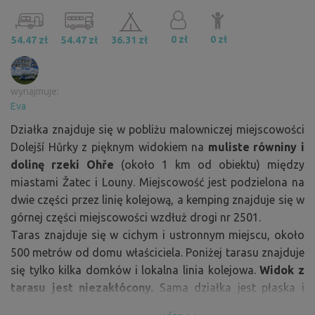
0 zł
0 zł
54.47 zł
54.47 zł
36.31 zł
wynajmuje:
Eva
Działka znajduje się w pobliżu malowniczej miejscowości
Dolejší Hůrky z pięknym widokiem na
muliste równiny i
dolinę rzeki Ohře
(około 1 km od obiektu) między
miastami Žatec i Louny. Miejscowość jest podzielona na
dwie części przez linię kolejową, a kemping znajduje się w
górnej części miejscowości wzdłuż drogi nr 2501.
Taras znajduje się w cichym i ustronnym miejscu, około
500 metrów od domu właściciela. Poniżej tarasu znajduje
się tylko kilka domków i lokalna linia kolejowa.
Widok z
tarasu jest niezakłócony.
Sama działka jest płaska i
duża, znajduje się na niej kominek.