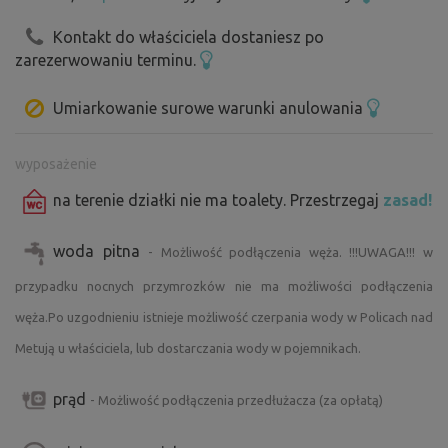
kościele św. Prokopa odbędzie się koncert w
... i Dajemy SŁOWO, że u nas będziecie mieli działkę tylko
ramach letniego festiwalu „ZA POKLADY BROUMOVSKA” – więcej
Kontakt do właściciela dostaniesz po
dla siebie, ale gdybyście chcieli przyjechać z rodziną lub
informacji na stronie www.zapoklady.cz
zarezerwowaniu terminu.
przyjaciółmi i dobrowolnie podzielić się swoim miejscem,
na pewno się dogadamy :o)
Umiarkowanie surowe warunki anulowania
Czekamy na WAS i wierzymy, że to miejsce oczaruje Was
tak samo, jak nas wiele lat temu.
Jitka i Luboš życzą Wam wspaniałego pobytu
wyposażenie
na terenie działki nie ma toalety. Przestrzegaj
zasad!
woda pitna
- Możliwość podłączenia węża. !!!UWAGA!!! w
przypadku nocnych przymrozków nie ma możliwości podłączenia
węża.Po uzgodnieniu istnieje możliwość czerpania wody w Policach nad
Metują u właściciela, lub dostarczania wody w pojemnikach.
prąd
- Możliwość podłączenia przedłużacza (za opłatą)