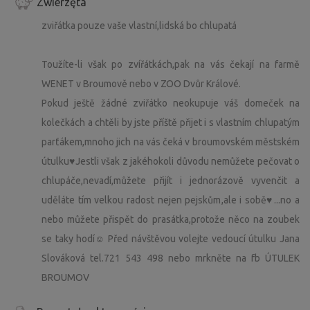
Zwierzęta
zviřátka pouze vaše vlastní,lidská bo chlupatá
Toužíte-li však po zvířátkách,pak na vás čekají na farmě
WENET v Broumově nebo v ZOO Dvůr Králové.
Pokud ještě žádné zviřátko neokupuje váš domeček na
kolečkách a chtěli by jste příště přijet i s vlastním chlupatým
parťákem,mnoho jich na vás čeká v broumovském městském
útulku♥️Jestli však z jakéhokoli důvodu nemůžete pečovat o
chlupáče,nevadí,můžete přijít i jednorázově vyvenčit a
uděláte tím velkou radost nejen pejskům,ale i sobě♥️...no a
nebo můžete přispět do prasátka,protože něco na zoubek
se taky hodí☺ Před návštěvou volejte vedoucí útulku Jana
Slováková tel.721 543 498 nebo mrkněte na fb ÚTULEK
BROUMOV