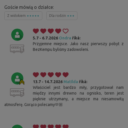
Goście mówią o działce:
Z widokiem
Dla rodzin
5.7 - 6.7.2026
Ondra
říká:
Przyjemne miejsce. Jako nasz pierwszy pobyt z
BezKempu byliśmy zadowoleni.
13.7 - 14.7.2026
Matilda
říká:
Właściciel jest bardzo miły, przygotował nam
między innymi drewno na ognisko, teren jest
pięknie utrzymany, a miejsce ma niesamowitą
atmosferę. Gorąco polecamy🫶🏼