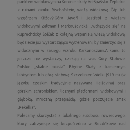
punktem widokowym na Korunie, skały Adršpašsko-Teplickie
z ruinami zamku Bischofstein, wieżą widokową Čáp lub
wzgórzem Křížový,Góry Javoří i Jestřebí z wieżami
widokowymi Žaltman i Markoušovická, „wdrążycie się” na
Ruprechtický Špičák z kolejną wspaniałą wieżą widokową,
będziecie już wystarczająco wytrenowani, by zmierzyć się z
widocznymi w zasięgu wzroku Karkonoszami.A komu to
jeszcze nie wystarczy, czekają na was Góry Stołowe.
Polskie „skalne miasta” Błędne Skały z kamiennym
labiryntem lub górą stołową Szczeliniec Wielki (919 m) (w
języku czeskim tradycyjnie nazywana Hejšovina) oraz
górskim schroniskiem, licznymi platformami widokowymi i
głęboką, mroczną przepaścią, gdzie poczujecie smak
„Pekélka”.
Polecamy skorzystać z lokalnego autobusu rowerowego,
który zatrzymuje się bezpośrednio w Bezděkovie nad