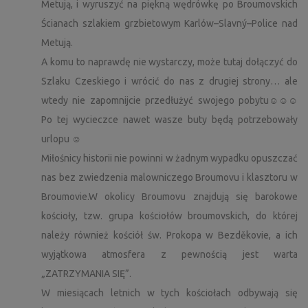
Metują, i wyruszyć na piękną wędrówkę po Broumovskich
Ścianach szlakiem grzbietowym Karlów–Slavný–Police nad
Metują.
A komu to naprawdę nie wystarczy, może tutaj dołączyć do
Szlaku Czeskiego i wrócić do nas z drugiej strony… ale
wtedy nie zapomnijcie przedłużyć swojego pobytu☺☺☺
Po tej wycieczce nawet wasze buty będą potrzebowały
urlopu ☺
Miłośnicy historii nie powinni w żadnym wypadku opuszczać
nas bez zwiedzenia malowniczego Broumovu i klasztoru w
Broumovie.W okolicy Broumovu znajdują się barokowe
kościoły, tzw. grupa kościołów broumovskich, do której
należy również kościół św. Prokopa w Bezděkovie, a ich
wyjątkowa atmosfera z pewnością jest warta
„ZATRZYMANIA SIĘ”.
W miesiącach letnich w tych kościołach odbywają się