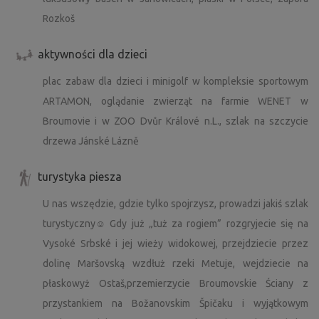
Rozkoš
aktywności dla dzieci
plac zabaw dla dzieci i minigolf w kompleksie sportowym
ARTAMON, oglądanie zwierząt na farmie WENET w
Broumovie i w ZOO Dvůr Králové n.L., szlak na szczycie
drzewa Jánské Lázně
turystyka piesza
U nas wszędzie, gdzie tylko spojrzysz, prowadzi jakiś szlak
turystyczny☺ Gdy już „tuż za rogiem” rozgryjecie się na
Vysoké Srbské i jej wieży widokowej, przejdziecie przez
dolinę Maršovską wzdłuż rzeki Metuje, wejdziecie na
płaskowyż Ostaš,przemierzycie Broumovskie Ściany z
przystankiem na Božanovskim Špičaku i wyjątkowym