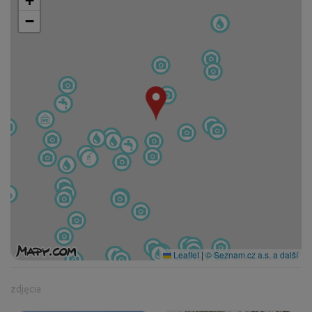
+
−
Leaflet
|
© Seznam.cz a.s. a další
zdjęcia