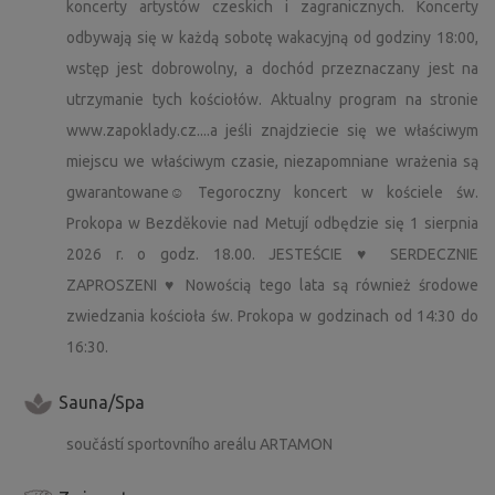
koncerty artystów czeskich i zagranicznych. Koncerty
odbywają się w każdą sobotę wakacyjną od godziny 18:00,
wstęp jest dobrowolny, a dochód przeznaczany jest na
utrzymanie tych kościołów. Aktualny program na stronie
www.zapoklady.cz....a jeśli znajdziecie się we właściwym
miejscu we właściwym czasie, niezapomniane wrażenia są
gwarantowane☺ Tegoroczny koncert w kościele św.
Prokopa w Bezděkovie nad Metují odbędzie się 1 sierpnia
2026 r. o godz. 18.00. JESTEŚCIE ♥ SERDECZNIE
ZAPROSZENI ♥ Nowością tego lata są również środowe
zwiedzania kościoła św. Prokopa w godzinach od 14:30 do
16:30.
Sauna/Spa
součástí sportovního areálu ARTAMON