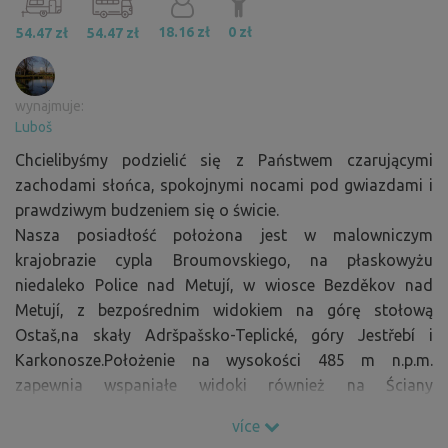
18.16 zł
0 zł
54.47 zł
54.47 zł
wynajmuje:
Luboš
Chcielibyśmy podzielić się z Państwem czarującymi
zachodami słońca, spokojnymi nocami pod gwiazdami i
prawdziwym budzeniem się o świcie.
Nasza posiadłość położona jest w malowniczym
krajobrazie cypla Broumovskiego, na płaskowyżu
niedaleko Police nad Metují, w wiosce Bezděkov nad
Metují, z bezpośrednim widokiem na górę stołową
Ostaš,na skały Adršpašsko-Teplické, góry Jestřebí i
Karkonosze.Położenie na wysokości 485 m n.p.m.
zapewnia wspaniałe widoki również na Ściany
Broumovskie, polskie Góry Stołowe (Bor i Hejšovina), a
více
po odwróceniu głowy – również na Góry Orlickie.Oprócz