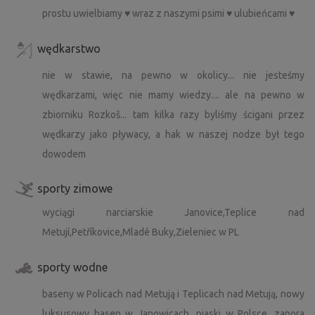
prostu uwielbiamy ♥ wraz z naszymi psimi ♥ ulubieńcami ♥
wędkarstwo
nie w stawie, na pewno w okolicy... nie jesteśmy
wędkarzami, więc nie mamy wiedzy.... ale na pewno w
zbiorniku Rozkoš... tam kilka razy byliśmy ścigani przez
wędkarzy jako pływacy, a hak w naszej nodze był tego
dowodem
sporty zimowe
wyciągi narciarskie Janovice,Teplice nad
Metují,Petříkovice,Mladé Buky,Zieleniec w PL
sporty wodne
baseny w Policach nad Metują i Teplicach nad Metują, nowy
luksusowy basen w Janowicach, piaski w Polsce, zapora