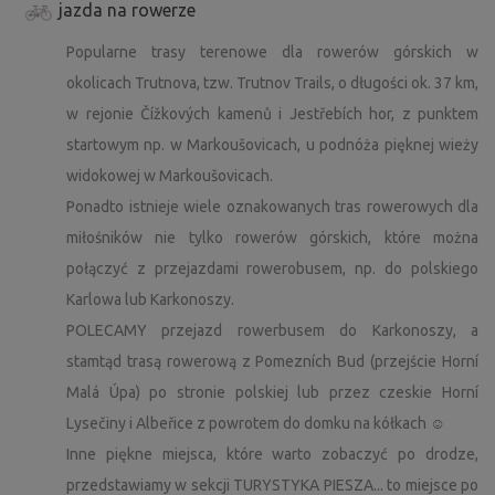
jazda na rowerze
Popularne trasy terenowe dla rowerów górskich w
okolicach Trutnova, tzw. Trutnov Trails, o długości ok. 37 km,
w rejonie Čížkových kamenů i Jestřebích hor, z punktem
startowym np. w Markoušovicach, u podnóża pięknej wieży
widokowej w Markoušovicach.
Ponadto istnieje wiele oznakowanych tras rowerowych dla
miłośników nie tylko rowerów górskich, które można
połączyć z przejazdami rowerobusem, np. do polskiego
Karlowa lub Karkonoszy.
POLECAMY przejazd rowerbusem do Karkonoszy, a
stamtąd trasą rowerową z Pomezních Bud (przejście Horní
Malá Úpa) po stronie polskiej lub przez czeskie Horní
Lysečiny i Albeřice z powrotem do domku na kółkach ☺
Inne piękne miejsca, które warto zobaczyć po drodze,
przedstawiamy w sekcji TURYSTYKA PIESZA... to miejsce po