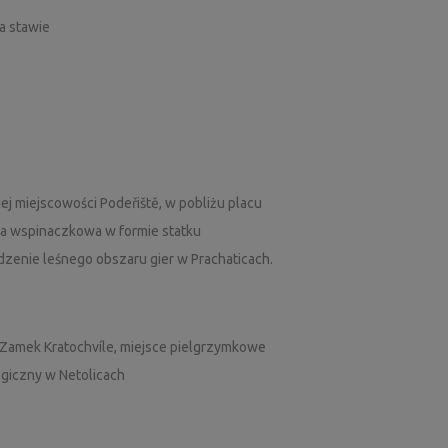
a stawie
.
ej miejscowości Podeřiště, w pobliżu placu
ma wspinaczkowa w formie statku
zenie leśnego obszaru gier w Prachaticach.
e Zamek Kratochvíle, miejsce pielgrzymkowe
ogiczny w Netolicach