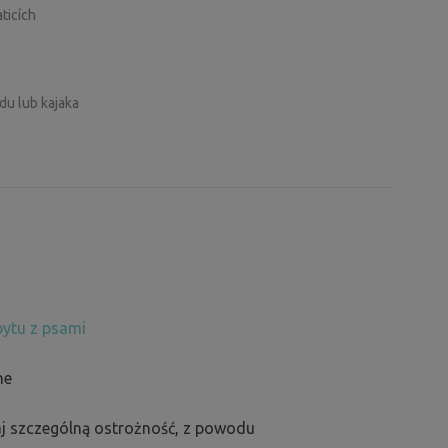
ticích
u lub kajaka
ytu z psami
ne
j szczególną ostrożność, z powodu