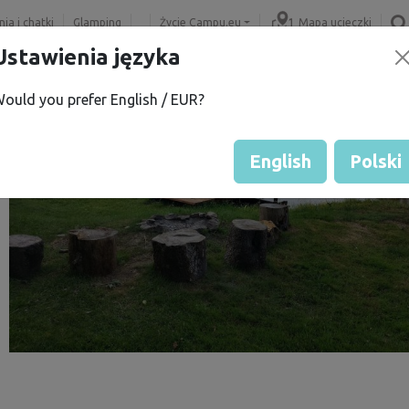
ia i chatki
Glamping
Życie Campu.eu
Mapa ucieczki
Ustawienia języka
ould you prefer English / EUR?
English
Polski