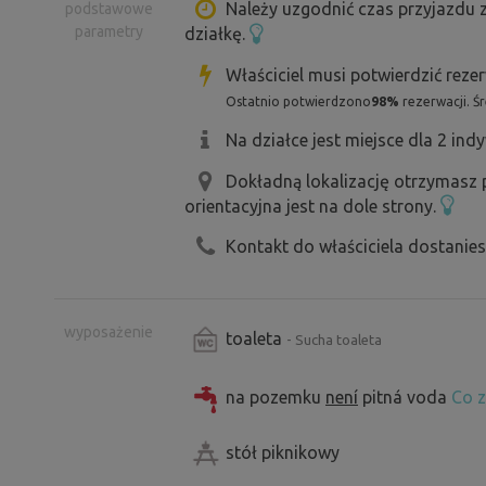
doradzimy wam przy planowaniu odpow
Należy uzgodnić czas przyjazdu z
podstawowe
parametry
działkę.
Właściciel musi potwierdzić reze
Psy wszystkich ras i rozmiarów są mile
Ostatnio potwierdzono
98%
rezerwacji. Ś
kempingowe; jeśli nie zarezerwujecie ca
Na działce jest miejsce dla 2 ind
zdarzyć, że przyjedzie na nią również 
Dokładną lokalizację otrzymasz
prosimy o rozważenie, czy Wasz czwo
orientacyjna jest na dole strony.
ewentualną obecnością obcego psa na 
Kontakt do właściciela dostanie
Po uzgodnieniu teren można wykorzys
rezerwacji prosimy o kontakt z nami.
wyposażenie
toaleta
- Sucha toaleta
Oferujemy możliwość wędkowania. Za
na pozemku
není
pitná voda
Co z
250 Kč/dzień; jeśli zechcą Państwo zab
stół piknikowy
cenę uzgodnimy w zależności od wielko