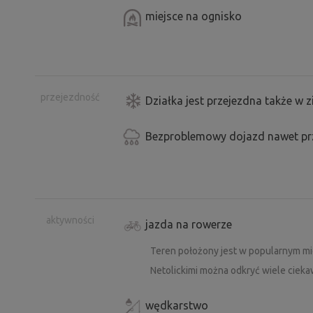
miejsce na ognisko
Oferujemy możliwość wypożyczenia de
spróbować pływania na desce SUP bez c
U nas mają Państwo wyjątkową okazję
przesłanie wiadomości z informacją, ż
przejezdność
Działka jest przejezdna także w 
Opłata za wypożyczenie deski SUP wy
Bezproblemowy dojazd nawet prz
Aby być na bieżąco z tym, co u nas się
Facebooku:
https://www.facebook.com
aktywności
jazda na rowerze
Teren położony jest w popularnym mi
Netolickimi można odkryć wiele cieka
wędkarstwo