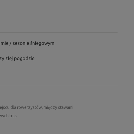
ski do paddleboardingu. Chcieliby Państwo
iekawskich spojrzeń z całej sąsiedniej plaży?
. Podczas dokonywania rezerwacji prosimy o
e chcą Państwo skorzystać z deski SUP.
zimie / sezonie śniegowym
nosi 300 CZK/dzień.
y złej pogodzie
 dzieje, śledźcie nowości na naszym profilu na
/profile.php?id=61562404151364
ejscu dla rowerzystów, między stawami
wych tras.