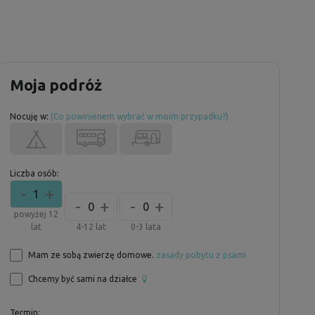
Moja podróż
Nocuję w:
(Co powinienem wybrać w moim przypadku?)
Liczba osób:
-
+
1
-
+
-
+
0
0
powyżej 12
lat
4-12 lat
0-3 lata
Mam ze sobą zwierzę domowe.
zasady pobytu z psami
Chcemy być sami na działce
Termin: