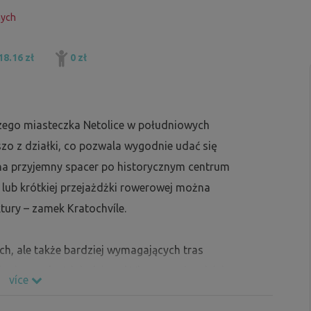
nych
18.16 zł
0 zł
czego miasteczka Netolice w południowych
zo z działki, co pozwala wygodnie udać się
b na przyjemny spacer po historycznym centrum
lub krótkiej przejażdżki rowerowej można
tury – zamek Kratochvíle.
ych, ale także bardziej wymagających tras
ie do zamku Hluboká nad Vltavou, a bardziej
více
ę na przykład do Holašovic. Chętnie