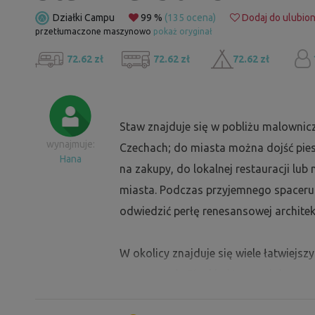
Działki Campu
99 %
(135 ocena)
Dodaj do ulubio
przetłumaczone maszynowo
pokaż oryginał
72.62 zł
72.62 zł
72.62 zł
Staw znajduje się w pobliżu malowni
wynajmuje:
Czechach; do miasta można dojść pies
Hana
na zakupy, do lokalnej restauracji lu
miasta. Podczas przyjemnego spaceru 
odwiedzić perłę renesansowej architek
W okolicy znajduje się wiele łatwiejsz
rowerowych. Płaskimi trasami dotrzec
wytrzymali rowerzyści mogą wybrać si