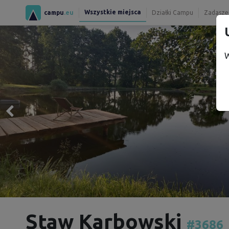
Wszystkie miejsca
campu
.eu
Działki Campu
Zadaszen
W
Staw Karbowski
#3686