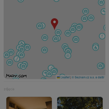
Leaflet
|
© Seznam.cz a.s. a další
zdjęcia