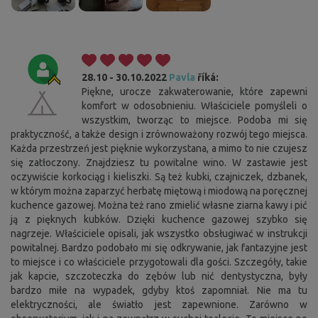
28.10 - 30.10.2022
Pavla
říká:
Piękne, urocze zakwaterowanie, które zapewni
komfort w odosobnieniu. Właściciele pomyśleli o
wszystkim, tworząc to miejsce. Podoba mi się
praktyczność, a także design i zrównoważony rozwój tego miejsca.
Każda przestrzeń jest pięknie wykorzystana, a mimo to nie czujesz
się zatłoczony. Znajdziesz tu powitalne wino. W zastawie jest
oczywiście korkociąg i kieliszki. Są też kubki, czajniczek, dzbanek,
w którym można zaparzyć herbatę miętową i miodową na poręcznej
kuchence gazowej. Można też rano zmielić własne ziarna kawy i pić
ją z pięknych kubków. Dzięki kuchence gazowej szybko się
nagrzeje. Właściciele opisali, jak wszystko obsługiwać w instrukcji
powitalnej. Bardzo podobało mi się odkrywanie, jak fantazyjne jest
to miejsce i co właściciele przygotowali dla gości. Szczegóły, takie
jak kapcie, szczoteczka do zębów lub nić dentystyczna, były
Cookies. Ty wiesz, co zrobić, aby ten pasek Ci nie
przeszkadzał.
bardzo miłe na wypadek, gdyby ktoś zapomniał. Nie ma tu
elektryczności, ale światło jest zapewnione. Zarówno w
Ta strona korzysta z plików cookie. Potwierdź swoją zgodę na