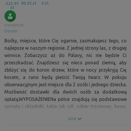
90.33 zł
0 zł
523.91
zł
wynajmuje:
Dorota
Bočky, miejsce, które Cię ogarnie, zasmakujesz tego, co
najlepsze w naszym regionie. Z jednej strony las, z drugiej
winnice. Zobaczysz aż do Pálavy, nic nie będzie Ci
przeszkadzać. Znajdziesz się nieco ponad ziemią, aby
zbliżyć się do koron drzew, które w nocy przykryją Cię
kocem, a rano będą pieścić Twoją twarz. W pokoju
obserwacyjnym jest miejsce dla 2 osób i jednego dziecka.
Możliwość dostawki dla dwóch osób za dodatkową
opłatą.WYPOSAŻENIENa półce znajdują się podstawowe
sprzęty i składniki, takie jak sól, cukier trzcinowy, kawa,
olej rydzowy, nasze herbaty ziołowe.WYPOSAŻENIENa
více
półce znajduje się garnek, prasa do kawy i herbaty, kubki,
filiżanki, kieliszki do wina, ostre i tępe noże, talerze, miski,