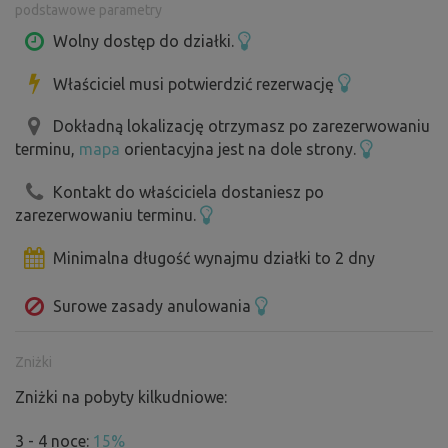
podstawowe parametry
otwieracz do wina. Na kuchence jednopłytowej można
przygotować prosty posiłek. Wszystko, od apteczki
Wolny dostęp do działki.
pierwszej pomocy po przybory toaletowe. ZASILANIE I
Właściciel musi potwierdzić rezerwację
Drobne urządzenia, takie jak komputer, telefon
komórkowy, tablet, można naładować dzięki wydajnemu
Dokładną lokalizację otrzymasz po zarezerwowaniu
powerbankowiGOTOWOŚĆ I KOMFORT Zadbano o
terminu,
mapa
orientacyjna jest na dole strony.
komfort, w zimne noce posłuży kuchenka gazowa, koce
pełne kaczego pierza i lniana pościel.
Kontakt do właściciela dostaniesz po
zarezerwowaniu terminu.
Minimalna długość wynajmu działki to 2 dny
Surowe zasady anulowania
Zniżki
Zniżki na pobyty kilkudniowe:
3 - 4 noce:
15%