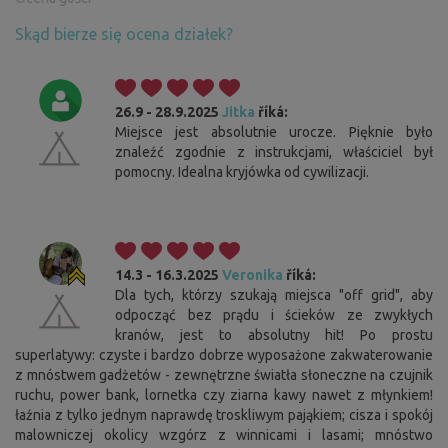
Skąd bierze się ocena działek?
26.9 - 28.9.2025
Jitka
říká:
Miejsce jest absolutnie urocze. Pięknie było
znaleźć zgodnie z instrukcjami, właściciel był
pomocny. Idealna kryjówka od cywilizacji.
14.3 - 16.3.2025
Veronika
říká:
Dla tych, którzy szukają miejsca "off grid", aby
odpocząć bez prądu i ścieków ze zwykłych
kranów, jest to absolutny hit! Po prostu
superlatywy: czyste i bardzo dobrze wyposażone zakwaterowanie
z mnóstwem gadżetów - zewnętrzne światła słoneczne na czujnik
ruchu, power bank, lornetka czy ziarna kawy nawet z młynkiem!
łaźnia z tylko jednym naprawdę troskliwym pająkiem; cisza i spokój
malowniczej okolicy wzgórz z winnicami i lasami; mnóstwo