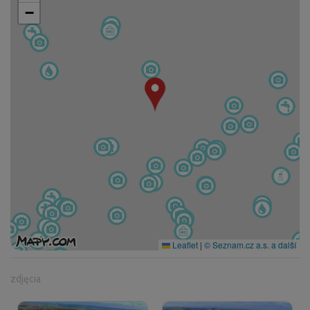
−
Leaflet
|
© Seznam.cz a.s. a další
zdjęcia