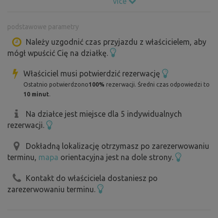
více
otoczenia Klobouky jest las Ochůzky, jako miejsce
spokoju i odpoczynku.
podstawowe parametry
Na przeciwległym wzgórzu znajduje się wiatrak Klobouk.
Należy uzgodnić czas przyjazdu z właścicielem, aby
mógł wpuścić Cię na działkę.
Istnieje możliwość zorganizowania degustacji lokalnego
wina lub sprzedaży. I inne działania związane z turystyką
Właściciel musi potwierdzić rezerwację
winiarską.
Ostatnio potwierdzono
100%
rezerwacji. Średni czas odpowiedzi to
10 minut
.
Więcej informacji o zakwaterowaniu i innych usługach
Na działce jest miejsce dla 5 indywidualnych
tutaj:
https://www.e-chalupy.cz/jizni_morava/ubytovani-
rezerwacji.
klobouky-u-brna-3423.php
Dokładną lokalizację otrzymasz po zarezerwowaniu
terminu,
mapa
orientacyjna jest na dole strony.
Kontakt do właściciela dostaniesz po
zarezerwowaniu terminu.