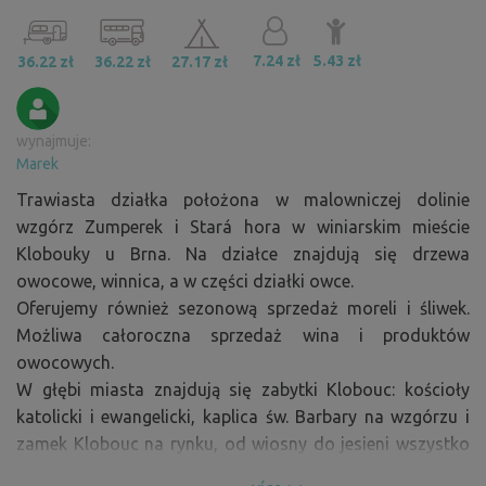
7.24 zł
5.43 zł
36.22 zł
36.22 zł
27.17 zł
wynajmuje:
Marek
Trawiasta działka położona w malowniczej dolinie
wzgórz Zumperek i Stará hora w winiarskim mieście
Klobouky u Brna. Na działce znajdują się drzewa
owocowe, winnica, a w części działki owce.
Oferujemy również sezonową sprzedaż moreli i śliwek.
Możliwa całoroczna sprzedaż wina i produktów
owocowych.
W głębi miasta znajdują się zabytki Klobouc: kościoły
katolicki i ewangelicki, kaplica św. Barbary na wzgórzu i
zamek Klobouc na rynku, od wiosny do jesieni wszystko
jest bogato otoczone zielonymi parkami. Ważną częścią