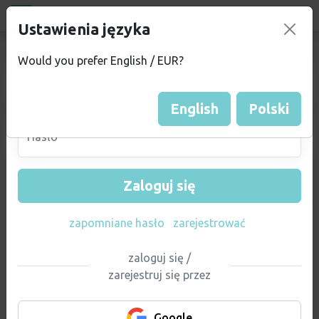
Wszystkie miejsca
Zaloguj się
Ustawienia języka
campu
.eu
Najpierw należy się
Would you prefer English / EUR?
zalogować
Email
English
Polski
Hasło
Zaloguj się
zapomniane hasło
zarejestrować
zaloguj się /
zarejestruj się przez
Google