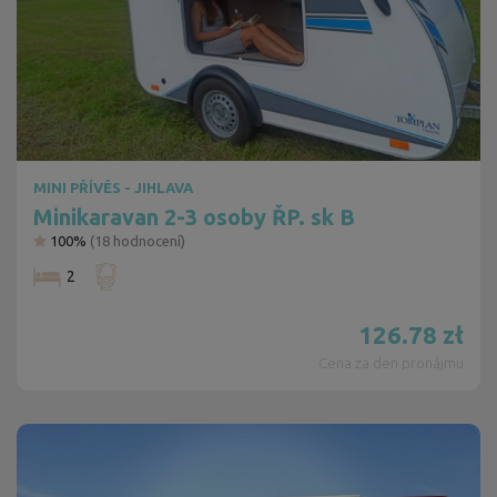
MINI PŘÍVĚS - JIHLAVA
Minikaravan 2-3 osoby ŘP. sk B
100%
(
18
hodnocení)
2
126.78
zł
Cena za den pronájmu