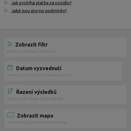
Jak probíhá platba za vozidlo?
Jaké jsou storno podmínky?
Zobrazit filtr
Vyber si parametry karavanu
Datum vyzvednutí
Vyber si od kdy si chceš karavan půjčit
Řazení výsledků
Vyberte jak chcete řadit výsledky
Zobrazit mapu
Na mapě jsou vyznačené karavany