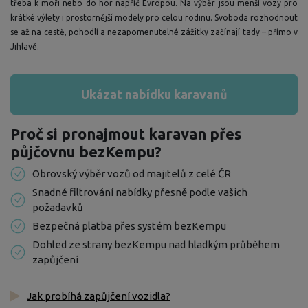
třeba k moři nebo do hor napříč Evropou. Na výběr jsou menší vozy pro
krátké výlety i prostornější modely pro celou rodinu. Svoboda rozhodnout
se až na cestě, pohodlí a nezapomenutelné zážitky začínají tady – přímo v
Jihlavě.
Ukázat nabídku karavanů
Proč si pronajmout karavan přes
půjčovnu bezKempu?
Obrovský výběr vozů od majitelů z celé ČR
Snadné filtrování nabídky přesně podle vašich
požadavků
Bezpečná platba přes systém bezKempu
Dohled ze strany bezKempu nad hladkým průběhem
zapůjčení
Jak probíhá zapůjčení vozidla?