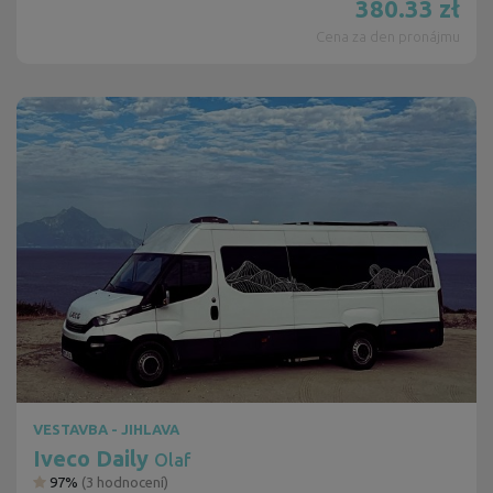
380.33
zł
Cena za den pronájmu
VESTAVBA - JIHLAVA
Iveco Daily
Olaf
97%
(
3
hodnocení)