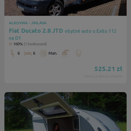
ALKOVNA - JIHLAVA
Fiat Ducato 2.8 JTD
obytné auto u Exitu 112
na D1
100%
(
1
hodnocení)
6
6
Man.
525.21
zł
Cena za den pronájmu