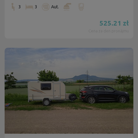
3
3
Aut.
525.21
zł
Cena za den pronájmu