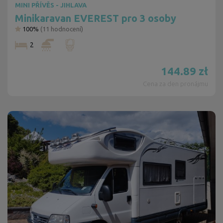
MINI PŘÍVĚS - JIHLAVA
Minikaravan EVEREST pro 3 osoby
100%
(
11
hodnocení)
2
144.89
zł
Cena za den pronájmu