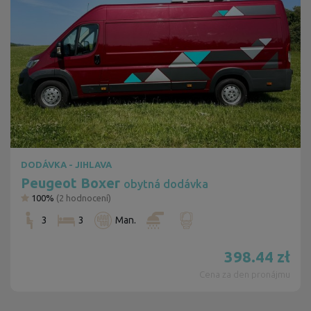
DODÁVKA - JIHLAVA
Peugeot Boxer
obytná dodávka
100%
(
2
hodnocení)
3
3
Man.
398.44
zł
Cena za den pronájmu