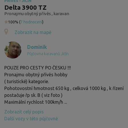
PŘÍVĚS - JIČÍN
Delta 3900 TZ
Pronajmu obytný přívěs , karavan
100% (
7 hodnocení
)
Zobrazit na mapě
Dominik
Půjčovna karavanů Jičín
POUZE PRO CESTY PO ČESKU !!!
Pronajmu obytný přívěs hobby
( turistické) kategorie.
Pohotovostní hmotnost 650 kg , celková 1000 kg , k řízení
postačuje řp sk. B ( viz foto )
Maximální rychlost 100km/h
...
Zobrazit celý popis
Další vozy v této půjčovně