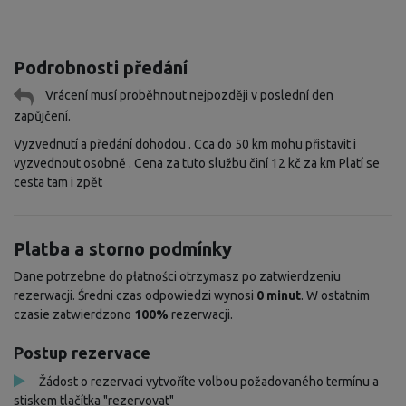
Podrobnosti předání
Vrácení musí proběhnout nejpozději v poslední den
zapůjčení.
Vyzvednutí a předání dohodou . Cca do 50 km mohu přistavit i
vyzvednout osobně . Cena za tuto službu činí 12 kč za km Platí se
cesta tam i zpět
Platba a storno podmínky
Dane potrzebne do płatności otrzymasz po zatwierdzeniu
rezerwacji. Średni czas odpowiedzi wynosi
0 minut
. W ostatnim
czasie zatwierdzono
100%
rezerwacji.
Postup rezervace
Žádost o rezervaci vytvoříte volbou požadovaného termínu a
stiskem tlačítka "rezervovat"