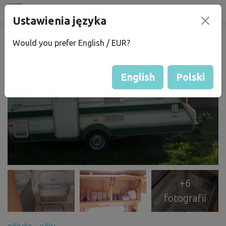
Půjčovna
Ustawienia języka
campu
.eu
Would you prefer English / EUR?
English
Polski
+6
fotografií