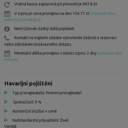
Vratná kauce zaplacená při převzetí je 907.8 zł
V srpnu je cena pronájmu na den 136.17 zł
(zobrazit cenu
jednotlivých měsíců)
Není účtován žádný další poplatek
Kontakt na majitele získáte vytvořením žádosti o rezervaci
nebo odesláním nezávazného dotazu
Minimální délka pronájmu v měsíci srpnu: 2 dny
(zobrazit další
měsíce)
Havarijní pojištění
Typ pronajímatele: Firemní pronajímatel
Spoluúčast: 0 %
Asistenční služba: v ceně
Nadstandardní připojištění: Živel
Vandal