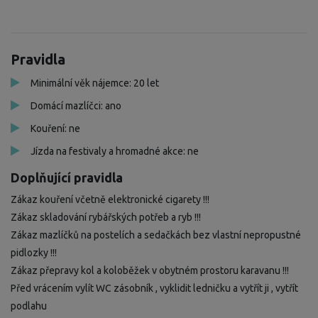
Pravidla
Minimální věk nájemce: 20 let
Domácí mazlíčci: ano
Kouření: ne
Jízda na festivaly a hromadné akce: ne
Doplňující pravidla
Zákaz kouření včetně elektronické cigarety !!!
Zákaz skladování rybářských potřeb a ryb !!!
Zákaz mazlíčků na postelích a sedačkách bez vlastní nepropustné
pidlozky !!!
Zákaz přepravy kol a koloběžek v obytném prostoru karavanu !!!
Před vrácením vylít WC zásobník , vyklidit ledničku a vytřít ji , vytřít
podlahu