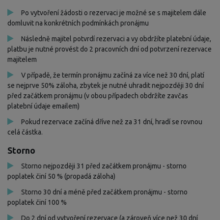
Po vytvoření žádosti o rezervaci je možné se s majitelem dále
domluvit na konkrétních podmínkách pronájmu
Následně majitel potvrdí rezervaci a vy obdržíte platební údaje,
platbu je nutné provést do 2 pracovních dní od potvrzení rezervace
majitelem
V případě, že termín pronájmu začíná za více než 30 dní, platí
se nejprve 50% záloha, zbytek je nutné uhradit nejpozději 30 dní
před začátkem pronájmu (v obou případech obdržíte zavčas
platební údaje emailem)
Pokud rezervace začíná dříve než za 31 dní, hradí se rovnou
celá částka.
Storno
Storno nejpozději 31 před začátkem pronájmu - storno
poplatek činí 50 % (propadá záloha)
Storno 30 dní a méně před začátkem pronájmu - storno
poplatek činí 100 %
Do 2 dní od vytvoření rezervace (a zároveň více než 30 dní