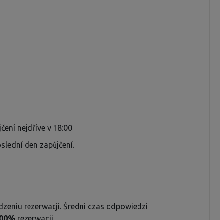
ení nejdříve v 18:00
slední den zapůjčení.
zeniu rezerwacji. Średni czas odpowiedzi
00%
rezerwacji.