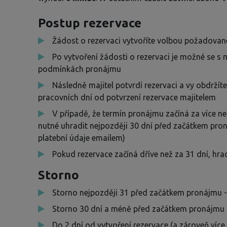
Postup rezervace
Žádost o rezervaci vytvoříte volbou požadované
Po vytvoření žádosti o rezervaci je možné se s 
podmínkách pronájmu
Následně majitel potvrdí rezervaci a vy obdržíte
pracovních dní od potvrzení rezervace majitelem
V případě, že termín pronájmu začíná za více než
nutné uhradit nejpozději 30 dní před začátkem pro
platební údaje emailem)
Pokud rezervace začíná dříve než za 31 dní, hrad
Storno
Storno nejpozději 31 před začátkem pronájmu -
Storno 30 dní a méně před začátkem pronájmu -
Do 2 dní od vytvoření rezervace (a zároveň víc