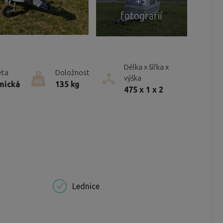
+5
fotografií
Délka x šířka x
eta
Doložnost
výška
mická
135 kg
475 x 1 x 2
Lednice