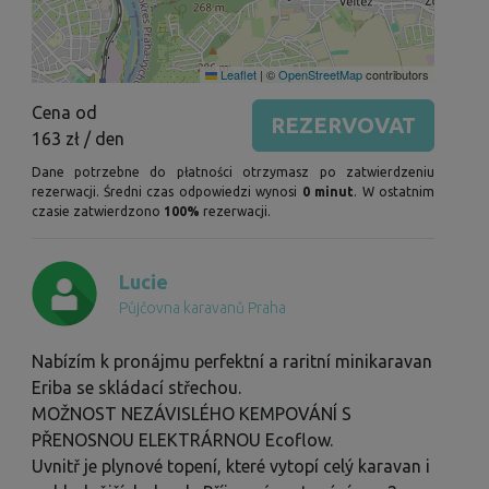
Leaflet
|
©
OpenStreetMap
contributors
Cena od
REZERVOVAT
163 zł
/ den
Dane potrzebne do płatności otrzymasz po zatwierdzeniu
rezerwacji. Średni czas odpowiedzi wynosi
0 minut
. W ostatnim
czasie zatwierdzono
100%
rezerwacji.
Lucie
Půjčovna karavanů Praha
Nabízím k pronájmu perfektní a raritní minikaravan
Eriba se skládací střechou.
MOŽNOST NEZÁVISLÉHO KEMPOVÁNÍ S
PŘENOSNOU ELEKTRÁRNOU Ecoflow.
Uvnitř je plynové topení, které vytopí celý karavan i