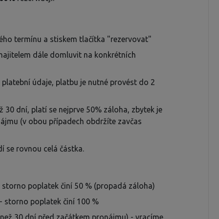
ho termínu a stiskem tlačítka "rezervovat"
majitelem dále domluvit na konkrétních
 platební údaje, platbu je nutné provést do 2
 30 dní, platí se nejprve 50% záloha, zbytek je
nájmu (v obou případech obdržíte zavčas
í se rovnou celá částka.
 storno poplatek činí 50 % (propadá záloha)
 storno poplatek činí 100 %
e než 30 dní před začátkem pronájmu) - vracíme