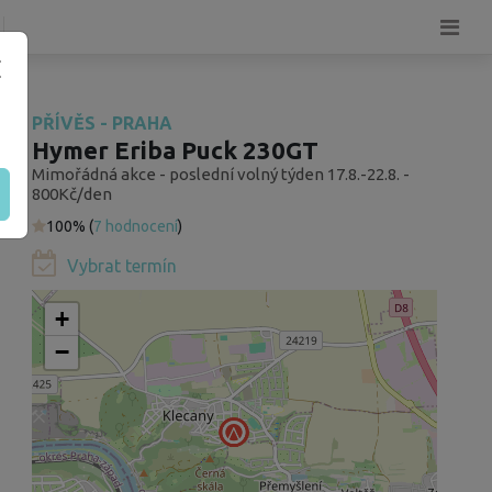
PŘÍVĚS - PRAHA
Hymer Eriba Puck 230GT
Mimořádná akce - poslední volný týden 17.8.-22.8. -
800Kč/den
100% (
7 hodnocení
)
Vybrat termín
+
−