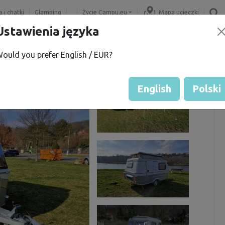
 i chatki
Glamping
Życie Campu.eu
Mapa ucieczki
Ustawienia języka
ould you prefer English / EUR?
English
Polski