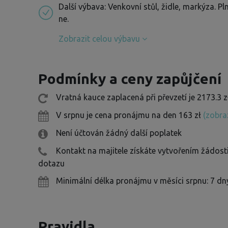
Další výbava: Venkovní stůl, židle, markýza. P
ne.
Zobrazit celou výbavu
Podmínky a ceny zapůjčení
Vratná kauce zaplacená při převzetí je 2173.3 z
V srpnu je cena pronájmu na den 163 zł
(zobra
Není účtován žádný další poplatek
Kontakt na majitele získáte vytvořením žádos
dotazu
Minimální délka pronájmu v měsíci srpnu: 7 d
Pravidla