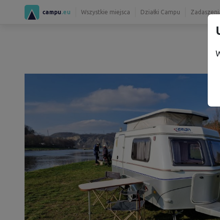
campu
.eu
Wszystkie miejsca
Działki Campu
Zadaszenia
W