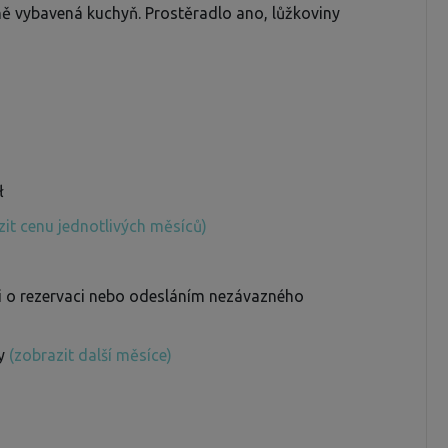
lně vybavená kuchyň. Prostěradlo ano, lůžkoviny
ł
zit cenu jednotlivých měsíců)
ti o rezervaci nebo odesláním nezávazného
ny
(zobrazit další měsíce)