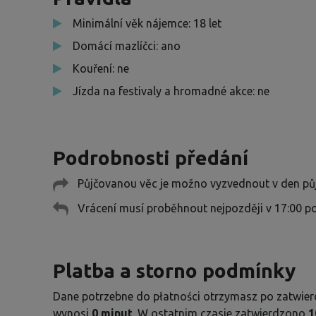
Minimální věk nájemce: 18 let
Domácí mazlíčci: ano
Kouření: ne
Jízda na festivaly a hromadné akce: ne
Podrobnosti předání
Půjčovanou věc je možno vyzvednout v den půjč
Vrácení musí proběhnout nejpozději v 17:00 po
Platba a storno podmínky
Dane potrzebne do płatności otrzymasz po zatwierd
wynosi
0 minut
. W ostatnim czasie zatwierdzono
1