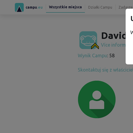
Wszystkie miejsca
campu
.eu
Działki Campu
Zadaszen
W
David 
Více informac
Wynik Campu
: 58
Skontaktuj się z właścici