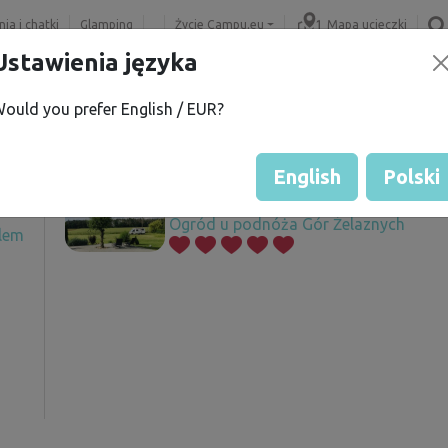
ia i chatki
Glamping
Życie Campu.eu
Mapa ucieczki
Ustawienia języka
ould you prefer English / EUR?
H.
Oferowane działki
í
English
Polski
Ogród u podnóża Gór Żelaznych
elem