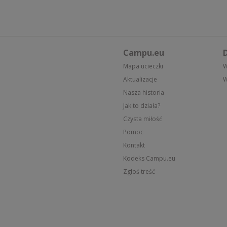
Campu.eu
D
Mapa ucieczki
W
Aktualizacje
W
Nasza historia
Jak to działa?
Czysta miłość
Pomoc
Kontakt
Kodeks Campu.eu
Zgłoś treść