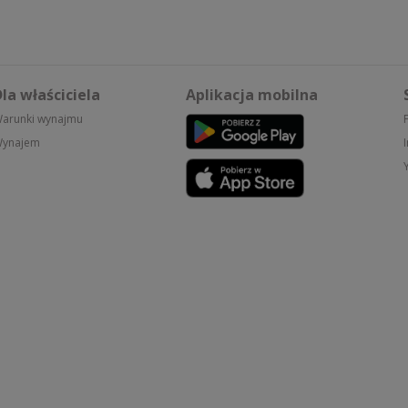
la właściciela
Aplikacja mobilna
arunki wynajmu
ynajem