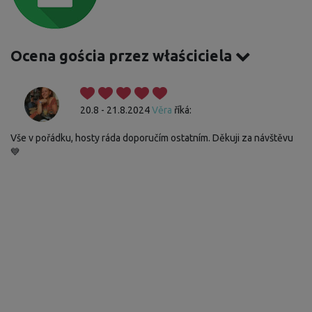
Ocena gościa przez właściciela
20.8 - 21.8.2024
Věra
říká:
Vše v pořádku, hosty ráda doporučím ostatním. Děkuji za návštěvu
💙