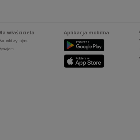
la właściciela
Aplikacja mobilna
arunki wynajmu
ynajem