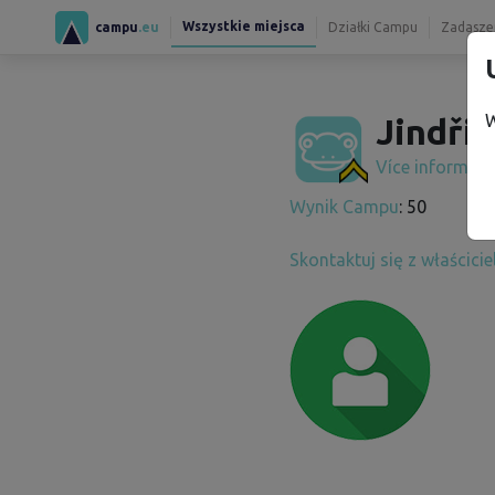
Wszystkie miejsca
campu
.eu
Działki Campu
Zadaszen
W
Jindřic
Více informac
Wynik Campu
: 50
Skontaktuj się z właścici