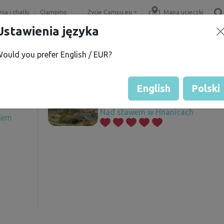
ia i chatki
Glamping
Życie Campu.eu
Mapa ucieczki
Ustawienia języka
ould you prefer English / EUR?
h R.
Oferowane działki
í
English
Polski
Nad stawem w Hnanicach
elem