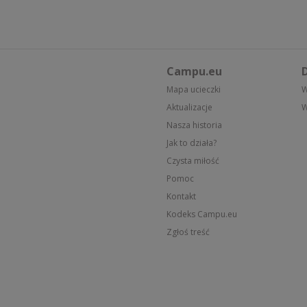
Campu.eu
D
Mapa ucieczki
W
Aktualizacje
W
Nasza historia
Jak to działa?
Czysta miłość
Pomoc
Kontakt
Kodeks Campu.eu
Zgłoś treść