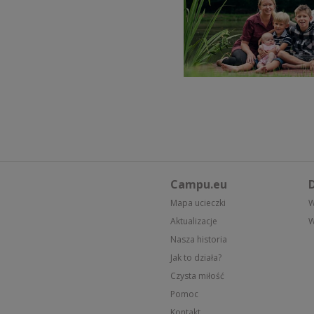
Campu.eu
D
Mapa ucieczki
W
Aktualizacje
W
Nasza historia
Jak to działa?
Czysta miłość
Pomoc
Kontakt