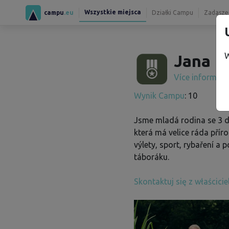
Wszystkie miejsca
campu
.eu
Działki Campu
Zadaszen
W
Jana H
Více informac
Wynik Campu
: 10
Jsme mladá rodina se 3 d
která má velice ráda přír
výlety, sport, rybaření a 
táboráku.
Skontaktuj się z właścici