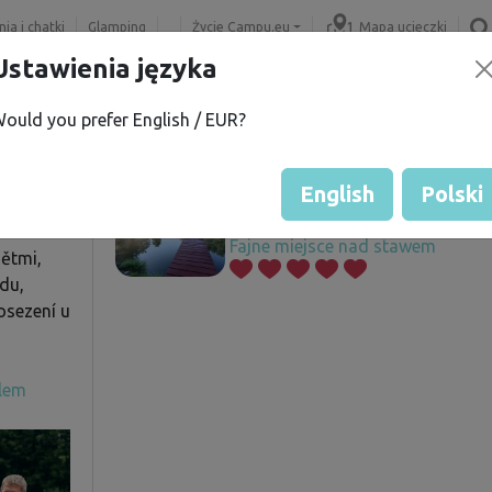
ia i chatki
Glamping
Życie Campu.eu
Mapa ucieczki
Ustawienia języka
ould you prefer English / EUR?
.
Oferowane działki
í
English
Polski
Fajne miejsce nad stawem
ětmi,
odu,
posezení u
elem