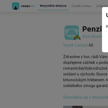
Wszystkie miejsca
campu
.eu
Działki Campu
Zadaszen
W
Penzio
Více informac
Wynik Campu
: 60
Zdravíme z hor, rádi Vám
dopřejeme zážitek v pod
romantické/dobrodružné 
snídaní u východu Slunce
krkonošským hřebenem.
světelného smogu garant
Skontaktuj się z właścici