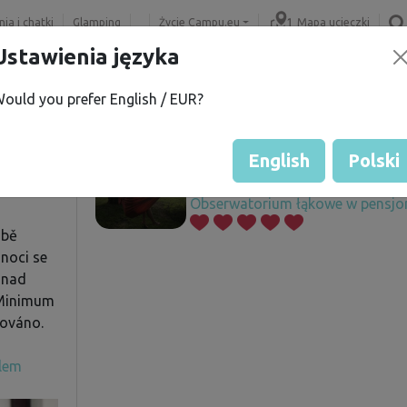
ia i chatki
Glamping
Życie Campu.eu
Mapa ucieczki
Ustawienia języka
ould you prefer English / EUR?
n A.
Oferowane działki
í
English
Polski
Obserwatorium łąkowe w pensjon
obě
noci se
 nad
 Minimum
ováno.
elem