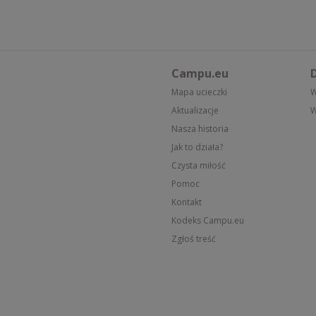
Campu.eu
D
Mapa ucieczki
W
Aktualizacje
W
Nasza historia
Jak to działa?
Czysta miłość
Pomoc
Kontakt
Kodeks Campu.eu
Zgłoś treść