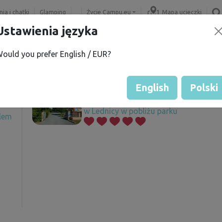
ia i chatki
Glamping
Życie Campu.eu
Mapa ucieczki
Ustawienia języka
ould you prefer English / EUR?
M.
Oferowane działki
í
English
Polski
w Lednicy w pobliżu parku
elem