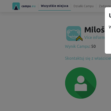
Wszystkie miejsca
campu
.eu
Działki Campu
Zadaszen
W
Miloš 
Více informac
Wynik Campu
: 50
Skontaktuj się z właścici