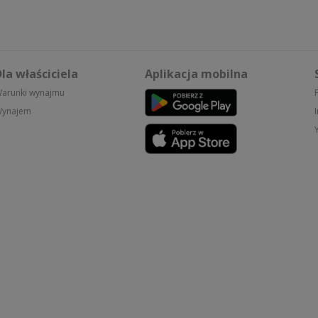
la właściciela
Aplikacja mobilna
arunki wynajmu
ynajem