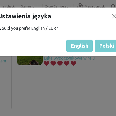
ia i chatki
Glamping
Życie Campu.eu
Mapa ucieczki
Ustawienia języka
ould you prefer English / EUR?
.
Oferowane działki
í
English
Polski
Łąka wypoczynkowa w raju
elem