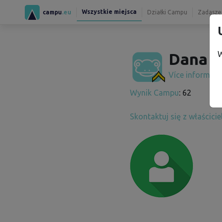
Wszystkie miejsca
campu
.eu
Działki Campu
Zadaszen
W
Dana W
Více informac
Wynik Campu
: 62
Skontaktuj się z właścici