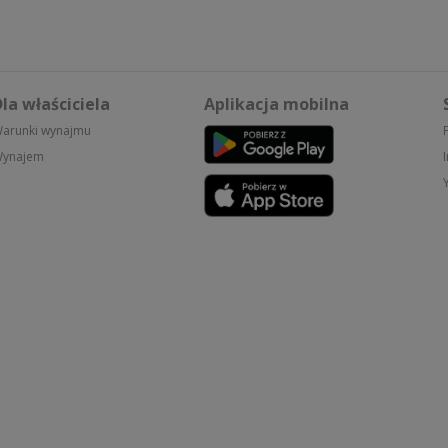
la właściciela
Aplikacja mobilna
arunki wynajmu
ynajem