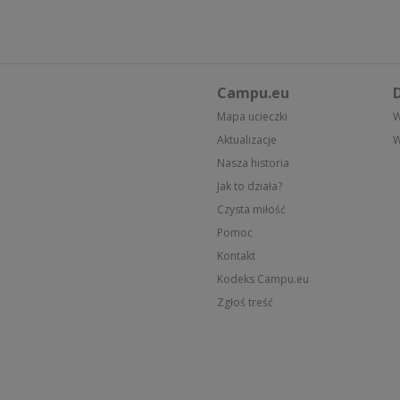
Campu.eu
D
Mapa ucieczki
W
Aktualizacje
W
Nasza historia
Jak to działa?
Czysta miłość
Pomoc
Kontakt
Kodeks Campu.eu
Zgłoś treść