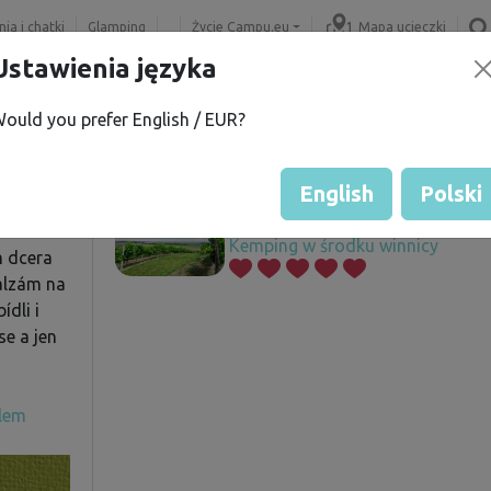
ia i chatki
Glamping
Życie Campu.eu
Mapa ucieczki
Ustawienia języka
ould you prefer English / EUR?
a V.
Oferowane działki
í
English
Polski
Kemping w środku winnicy
m dcera
balzám na
ídli i
se a jen
elem