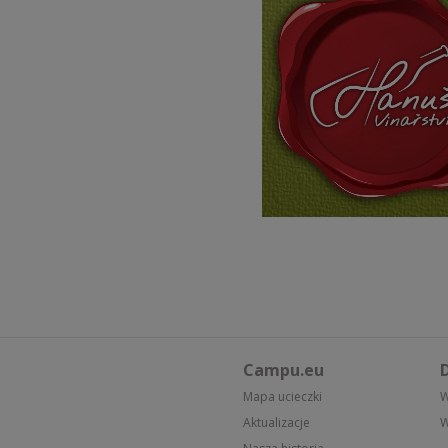
Campu.eu
D
Mapa ucieczki
W
Aktualizacje
W