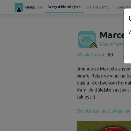
Wszystkie miejsca
campu
.eu
Działki Campu
Zadaszen
W
Marcel
Více informac
Wynik Campu
: 60
Jmenuji se Marcela a jse
vinaře. Relax ve vinici je 
duši a rádi bychom ho nab
Vám. Je důležité zastavit 
tak být:-)
Skontaktuj się z właścici