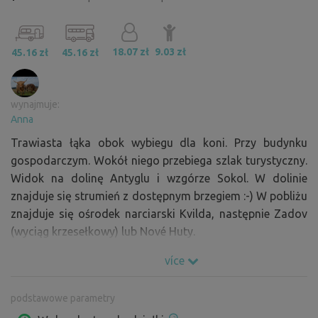
18.07 zł
9.03 zł
45.16 zł
45.16 zł
wynajmuje:
Anna
Trawiasta łąka obok wybiegu dla koni. Przy budynku
gospodarczym. Wokół niego przebiega szlak turystyczny.
Widok na dolinę Antyglu i wzgórze Sokol. W dolinie
znajduje się strumień z dostępnym brzegiem :-) W pobliżu
znajduje się ośrodek narciarski Kvilda, następnie Zadov
(wyciąg krzesełkowy) lub Nové Huty.
více
podstawowe parametry