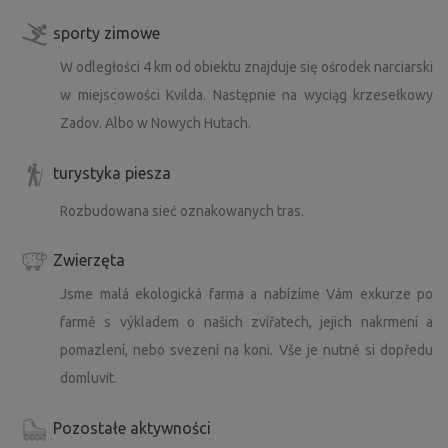
sporty zimowe
W odległości 4 km od obiektu znajduje się ośrodek narciarski
w miejscowości Kvilda. Następnie na wyciąg krzesełkowy
Zadov. Albo w Nowych Hutach.
turystyka piesza
Rozbudowana sieć oznakowanych tras.
Zwierzęta
Jsme malá ekologická farma a nabízíme Vám exkurze po
farmě s výkladem o našich zvířatech, jejich nakrmení a
pomazlení, nebo svezení na koni. Vše je nutné si dopředu
domluvit.
Pozostałe aktywności