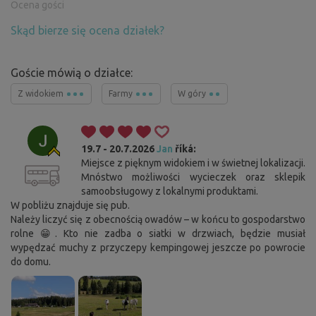
Ocena gości
Skąd bierze się ocena działek?
Goście mówią o działce:
Z widokiem
Farmy
W góry
19.7 - 20.7.2026
Jan
říká:
Miejsce z pięknym widokiem i w świetnej lokalizacji.
Mnóstwo możliwości wycieczek oraz sklepik
samoobsługowy z lokalnymi produktami.
W pobliżu znajduje się pub.
Należy liczyć się z obecnością owadów – w końcu to gospodarstwo
rolne 😁. Kto nie zadba o siatki w drzwiach, będzie musiał
wypędzać muchy z przyczepy kempingowej jeszcze po powrocie
do domu.