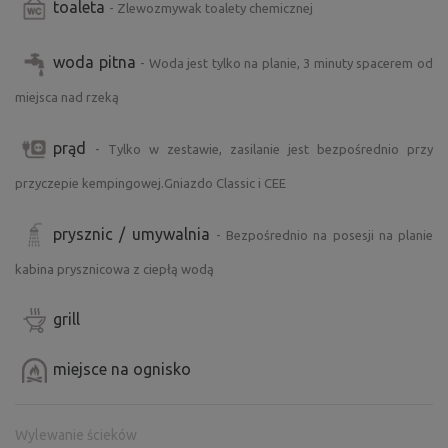
- Bezpłatnie przygotowane drewno (dostępna siekiera i
toaleta
- Zlewozmywak toalety chemicznej
piła)
- część wypoczynkowa (ławki)
woda pitna
- Woda jest tylko na planie, 3 minuty spacerem od
- huśtawki dla dzieci i piaskownica
miejsca nad rzeką
Okolica i atrakcje:
prąd
- Tylko w zestawie, zasilanie jest bezpośrednio przy
- Piękne pływanie w rzece Metuji (więcej miejsc)
- wędkowanie w okolicy
przyczepie kempingowej.Gniazdo Classic i CEE
- Zapora wodna Rozkoš (2 km)
- ścieżki rowerowe w kierunku Hradec-Kuks lub wzdłuż
prysznic / umywalnia
- Bezpośrednio na posesji na planie
Úpy
kabina prysznicowa z ciepłą wodą
- wycieczki: Babiččino údolí, Kuks, Zoo Dvůr Králové, Góry
Orlickie, spa w Polsce
grill
- możliwość wypożyczenia łodzi i dopłynięcia do obiektu
miejsce na ognisko
Dostępność:
- dojazd drogą asfaltową (odpowiednia dla większych
przyczep kempingowych)
Wylewanie ścieków