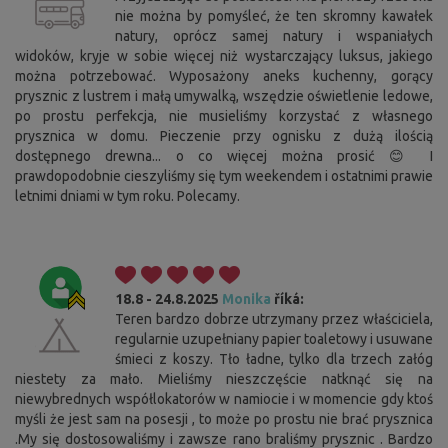
nie można by pomyśleć, że ten skromny kawałek
natury, oprócz samej natury i wspaniałych
widoków, kryje w sobie więcej niż wystarczający luksus, jakiego
można potrzebować. Wyposażony aneks kuchenny, gorący
prysznic z lustrem i małą umywalką, wszędzie oświetlenie ledowe,
po prostu perfekcja, nie musieliśmy korzystać z własnego
prysznica w domu. Pieczenie przy ognisku z dużą ilością
dostępnego drewna... o co więcej można prosić 😊 I
prawdopodobnie cieszyliśmy się tym weekendem i ostatnimi prawie
letnimi dniami w tym roku. Polecamy.
18.8 - 24.8.2025
Monika
říká:
Teren bardzo dobrze utrzymany przez właściciela,
regularnie uzupełniany papier toaletowy i usuwane
śmieci z koszy. Tło ładne, tylko dla trzech załóg
niestety za mało. Mieliśmy nieszczęście natknąć się na
niewybrednych współlokatorów w namiocie i w momencie gdy ktoś
myśli że jest sam na posesji , to może po prostu nie brać prysznica
.My się dostosowaliśmy i zawsze rano braliśmy prysznic . Bardzo