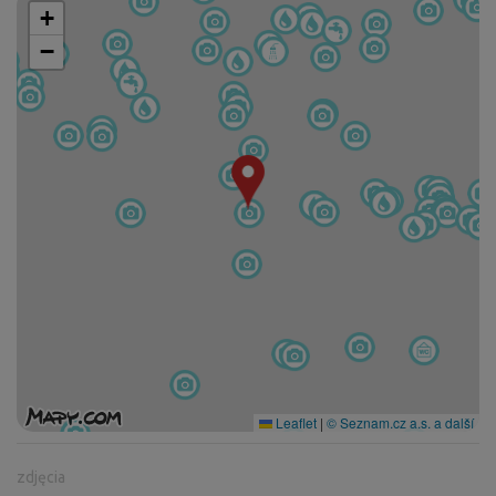
+
−
Leaflet
|
© Seznam.cz a.s. a další
zdjęcia