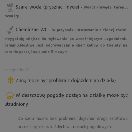
- autobus i pociąg ok. 2 km
Szara woda (prysznic, mycie)
- Wokół krawędzi terenu,
- sklepy spożywcze i restauracje w pobliżu (1-2 km)
rowu itp.
Dozwolony tylko mały pies "kanapowy"
Chemiczne WC
- W przypadku stosowania zielonej chemii
Pobyt na własne ryzyko
przygotuję miejsce do wylewania po wcześniejszym uzgodnieniu
terminu.Możliwe jest odprowadzanie chemikaliów do toalety na
W razie potrzeby dostępny jest traktor (np. w przypadku
terenie posesji na planie filmowym.
utknięcia na mieliźnie).
Uwaga: nawigacja Google może prowadzić po
nieodpowiednich drogach gruntowych - zawsze kieruj się
przejezdność
asfaltem do wioski.
Zimą może być problem z dojazdem na działkę
Jeśli szukasz spokoju, prywatności i natury bez tłumów,
W deszczową pogodę dostęp na działkę może być
jest to idealne miejsce dla Ciebie.
utrudniony
Do sadu można bez problemu dojechać drogą asfaltową
przez cały rok i w każdych warunkach pogodowych.