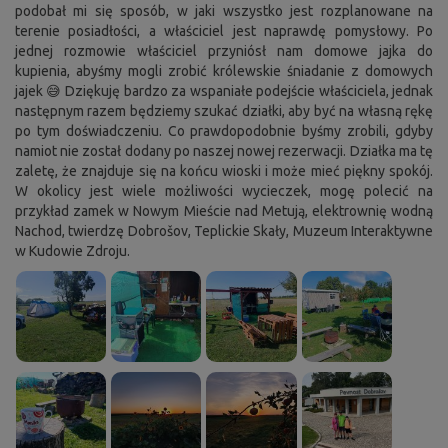
podobał mi się sposób, w jaki wszystko jest rozplanowane na
terenie posiadłości, a właściciel jest naprawdę pomysłowy. Po
jednej rozmowie właściciel przyniósł nam domowe jajka do
kupienia, abyśmy mogli zrobić królewskie śniadanie z domowych
jajek 😅 Dziękuję bardzo za wspaniałe podejście właściciela, jednak
następnym razem będziemy szukać działki, aby być na własną rękę
po tym doświadczeniu. Co prawdopodobnie byśmy zrobili, gdyby
namiot nie został dodany po naszej nowej rezerwacji. Działka ma tę
zaletę, że znajduje się na końcu wioski i może mieć piękny spokój.
W okolicy jest wiele możliwości wycieczek, mogę polecić na
przykład zamek w Nowym Mieście nad Metują, elektrownię wodną
Nachod, twierdzę Dobrošov, Teplickie Skały, Muzeum Interaktywne
w Kudowie Zdroju.