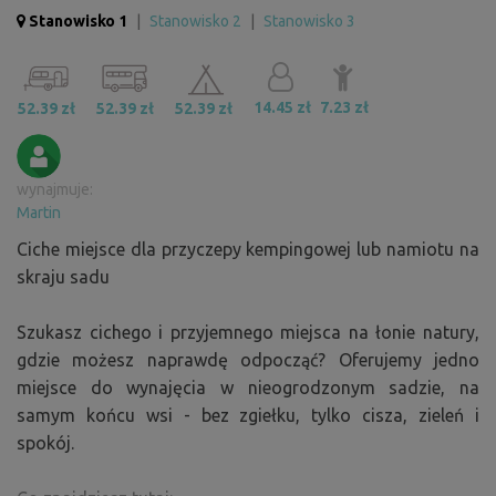
Stanowisko 1
|
Stanowisko 2
|
Stanowisko 3
14.45 zł
7.23 zł
52.39 zł
52.39 zł
52.39 zł
wynajmuje:
Martin
Ciche miejsce dla przyczepy kempingowej lub namiotu na
skraju sadu
Szukasz cichego i przyjemnego miejsca na łonie natury,
gdzie możesz naprawdę odpocząć? Oferujemy jedno
miejsce do wynajęcia w nieogrodzonym sadzie, na
samym końcu wsi - bez zgiełku, tylko cisza, zieleń i
spokój.