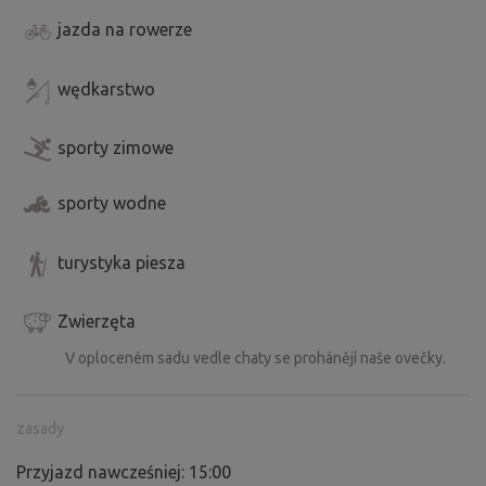
jazda na rowerze
wędkarstwo
sporty zimowe
sporty wodne
turystyka piesza
Zwierzęta
V oploceném sadu vedle chaty se prohánějí naše ovečky.
zasady
Przyjazd nawcześniej: 15:00