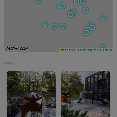
Leaflet
|
© Seznam.cz a.s. a další
zdjęcia