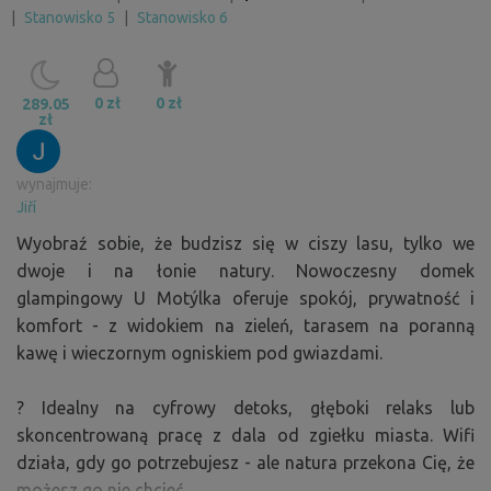
|
Stanowisko 5
|
Stanowisko 6
0 zł
0 zł
289.05
zł
wynajmuje:
Jiří
Wyobraź sobie, że budzisz się w ciszy lasu, tylko we
dwoje i na łonie natury. Nowoczesny domek
glampingowy U Motýlka oferuje spokój, prywatność i
komfort - z widokiem na zieleń, tarasem na poranną
kawę i wieczornym ogniskiem pod gwiazdami.
? Idealny na cyfrowy detoks, głęboki relaks lub
skoncentrowaną pracę z dala od zgiełku miasta. Wifi
działa, gdy go potrzebujesz - ale natura przekona Cię, że
możesz go nie chcieć.