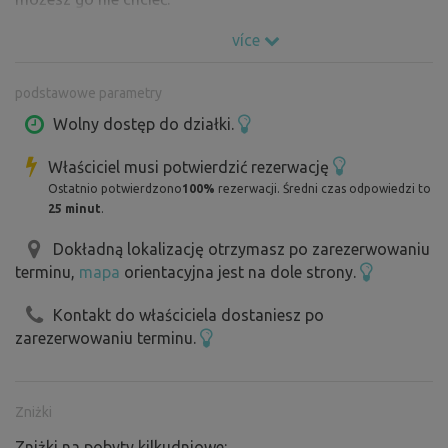
více
Stylowy wypoczynek w górach Highlands. Minimum ludzi,
maksimum spokoju.
podstawowe parametry
Wolny dostęp do działki.
Właściciel musi potwierdzić rezerwację
Ostatnio potwierdzono
100%
rezerwacji. Średni czas odpowiedzi to
25 minut
.
Dokładną lokalizację otrzymasz po zarezerwowaniu
terminu,
mapa
orientacyjna jest na dole strony.
Kontakt do właściciela dostaniesz po
zarezerwowaniu terminu.
Zniżki
Zniżki na pobyty kilkudniowe: