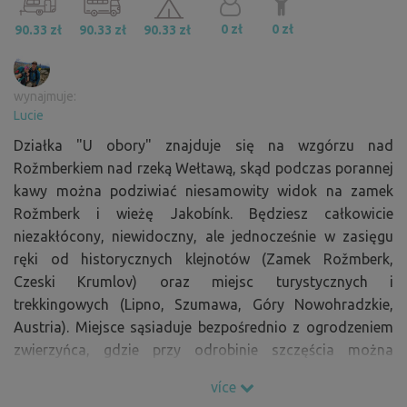
0 zł
0 zł
90.33 zł
90.33 zł
90.33 zł
wynajmuje:
Lucie
Działka "U obory" znajduje się na wzgórzu nad
Rožmberkiem nad rzeką Wełtawą, skąd podczas porannej
kawy można podziwiać niesamowity widok na zamek
Rožmberk i wieżę Jakobínk. Będziesz całkowicie
niezakłócony, niewidoczny, ale jednocześnie w zasięgu
ręki od historycznych klejnotów (Zamek Rožmberk,
Czeski Krumlov) oraz miejsc turystycznych i
trekkingowych (Lipno, Szumawa, Góry Nowohradzkie,
Austria). Miejsce sąsiaduje bezpośrednio z ogrodzeniem
zwierzyńca, gdzie przy odrobinie szczęścia można
podziwiać piękno jeleni, danieli i muflonów jak na dłoni :)
více