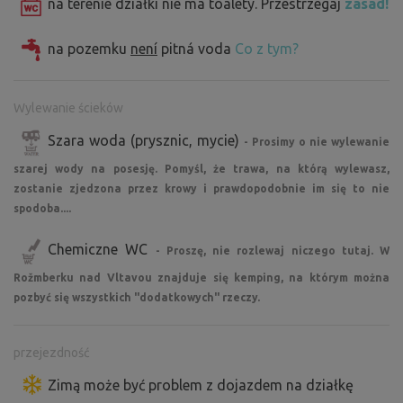
na terenie działki nie ma toalety. Przestrzegaj
zasad!
na pozemku
není
pitná voda
Co z tym?
Wylewanie ścieków
Szara woda (prysznic, mycie)
- Prosimy o nie wylewanie
szarej wody na posesję. Pomyśl, że trawa, na którą wylewasz,
zostanie zjedzona przez krowy i prawdopodobnie im się to nie
spodoba....
Chemiczne WC
- Proszę, nie rozlewaj niczego tutaj. W
Rožmberku nad Vltavou znajduje się kemping, na którym można
pozbyć się wszystkich "dodatkowych" rzeczy.
przejezdność
Zimą może być problem z dojazdem na działkę