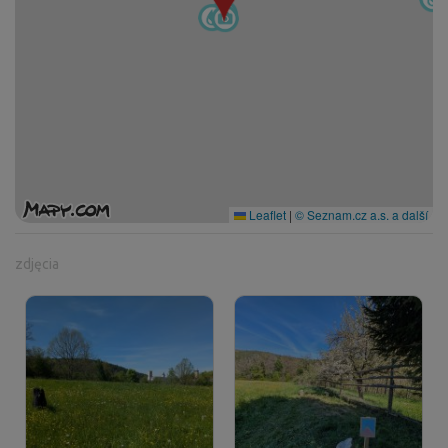
Leaflet
|
© Seznam.cz a.s. a další
zdjęcia