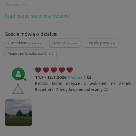
Ocena gości
Skąd bierze się ocena działek?
Goście mówią o działce:
Z widokiem
Odległe
Raj dla psów
Magiczne biwakowanie
14.7 - 15.7.2026
Andrea
říká:
Bardzo ładne miejsce z widokiem na zamek
Rožmberk. Zdecydowanie polecamy 😊