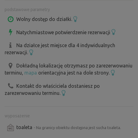
podstawowe parametry
Możliwość wielu wycieczek po regionie Macha. Lub po
prostu odpoczynek, cisza i spokój. Łąka znajduje się na
Wolny dostęp do działki.
zielonym szlaku turystycznym - Szlak Machy
Natychmiastowe potwierdzenie rezerwacji
Świetna baza wypadowa do wycieczek po okolicy,
Na działce jest miejsce dla 4 indywidualnych
regionie Macha i kilka kroków do cichego lasu. Również
rezerwacji.
punkt wyjścia do następnych wycieczek - Zamek Houska,
Doksy, Česká Lípa. Wszystko za rogiem. Teren jest
Dokładną lokalizację otrzymasz po zarezerwowaniu
terminu,
mapa
orientacyjna jest na dole strony.
również interesujący, ponieważ ruch turystów i pojazdów
jest minimalny. Znajduje się z dala od głównego
Kontakt do właściciela dostaniesz po
strumienia turystów. W pobliżu znajduje się wiele
zarezerwowaniu terminu.
możliwości odświeżenia się (restauracja, bistro).
wyposażenie
toaleta
- Na granicy obiektu dostępna jest sucha toaleta.