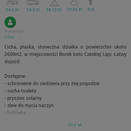
13.55 zł
0 zł
54.2 zł
54.2 zł
36.13 zł
wynajmuje:
Edvin
Cicha, płaska, słoneczna działka o powierzchni około
2600m2, w miejscowości Borek koło Czeskiej Lipy. Łatwy
dojazd.
Dostępne:
- schronienie do siedzenia przy złej pogodzie
- sucha toaleta
- prysznic solarny
- zlew do mycia naczyń
- lodówka
- przenośny kominek z grillem
více
- Możliwość zakupu sezonowych warzyw i jajek