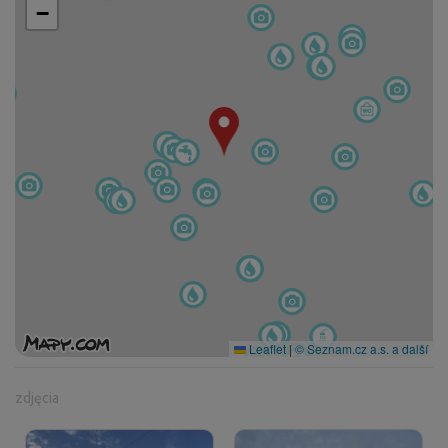
−
Leaflet
|
© Seznam.cz a.s. a další
zdjęcia