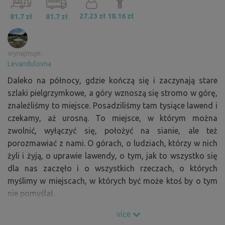
27.23 zł
18.16 zł
81.7 zł
81.7 zł
wynajmuje:
Levandulovna
Daleko na północy, gdzie kończą się i zaczynają stare
szlaki pielgrzymkowe, a góry wznoszą się stromo w górę,
znaleźliśmy to miejsce. Posadziliśmy tam tysiące lawend i
czekamy, aż urosną. To miejsce, w którym można
zwolnić, wyłączyć się, położyć na sianie, ale też
porozmawiać z nami. O górach, o ludziach, którzy w nich
żyli i żyją, o uprawie lawendy, o tym, jak to wszystko się
dla nas zaczęło i o wszystkich rzeczach, o których
myślimy w miejscach, w których być może ktoś by o tym
nie pomyślał.
více
Mamy również kawiarnię w LaStodola. Gotujemy z