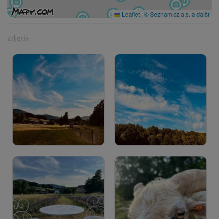
Leaflet
|
© Seznam.cz a.s. a další
zdjęcia