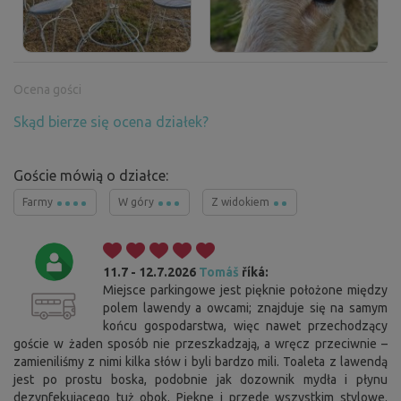
Ocena gości
Skąd bierze się ocena działek?
Goście mówią o działce:
Farmy
W góry
Z widokiem
11.7 - 12.7.2026
Tomáš
říká:
Miejsce parkingowe jest pięknie położone między
polem lawendy a owcami; znajduje się na samym
końcu gospodarstwa, więc nawet przechodzący
goście w żaden sposób nie przeszkadzają, a wręcz przeciwnie –
zamieniliśmy z nimi kilka słów i byli bardzo mili. Toaleta z lawendą
jest po prostu boska, podobnie jak dozownik mydła i płynu
dezynfekującego tuż obok. Piękne i przede wszystkim stylowe.