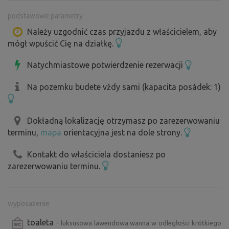
lokalnych składników od naszych przyjaciół rolników.
podstawowe parametry
Możemy przygotować śniadanie na łące i w polu z
widokiem na górskie grzbiety w spokojnym towarzystwie
Należy uzgodnić czas przyjazdu z właścicielem, aby
mógł wpuścić Cię na działkę.
Irene i Berthy, naszych podwórkowych owiec. A wszystko
to razem daje mnóstwo powodów, by nas odwiedzić lub
Natychmiastowe potwierdzenie rezerwacji
się rozstać. Przyjedź i zwolnij z nami.
Na pozemku budete vždy sami (kapacita posádek: 1)
Prosimy o przybycie zawsze między 1 a 5 po południu.
Dokładną lokalizację otrzymasz po zarezerwowaniu
terminu,
mapa
orientacyjna jest na dole strony.
Kontakt do właściciela dostaniesz po
zarezerwowaniu terminu.
wyposażenie
toaleta
- luksusowa lawendowa wanna w odległości krótkiego