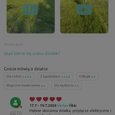
Ocena gości
Skąd bierze się ocena działek?
Goście mówią o działce:
Dla rodzin
Z kąpieliskiem
Odległe
Magiczne biwakowanie
Dla wędkarzy
17.7 - 19.7.2026
Václav
říká:
Pięknie skoszona działka, przyłącze elektryczne i