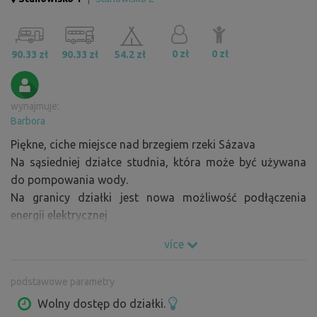
0 zł
0 zł
90.33 zł
90.33 zł
54.2 zł
wynajmuje:
Barbora
Piękne, ciche miejsce nad brzegiem rzeki Sázava
Na sąsiedniej działce studnia, która może być używana
do pompowania wody.
Na granicy działki jest nowa możliwość podłączenia
energii elektrycznej
více
podstawowe parametry
Wolny dostęp do działki.