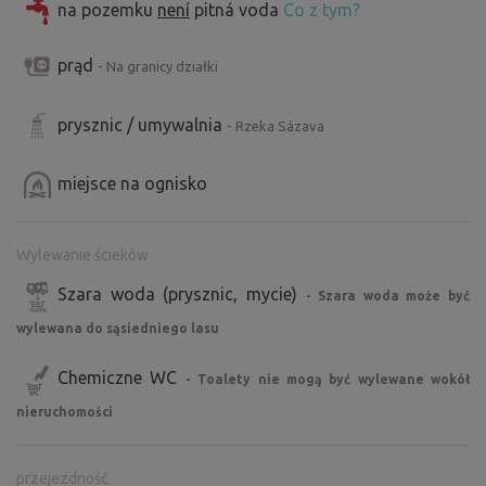
na pozemku
není
pitná voda
Co z tym?
prąd
- Na granicy działki
prysznic / umywalnia
- Rzeka Sázava
miejsce na ognisko
Wylewanie ścieków
Szara woda (prysznic, mycie)
- Szara woda może być
wylewana do sąsiedniego lasu
Chemiczne WC
- Toalety nie mogą być wylewane wokół
nieruchomości
przejezdność