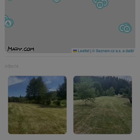
Leaflet
|
© Seznam.cz a.s. a další
zdjęcia