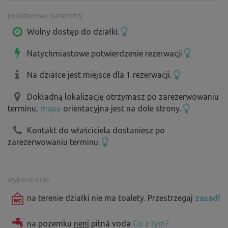
zimą w okolicy może być dźwięk pił łańcuchowych lub
podstawowe parametry
traktorów. Nie żeby to było w bezpośredniej bliskości, a
już na pewno nie wieczorem czy w nocy, ale w ciągu dnia
Wolny dostęp do działki.
może być słyszalne...
Natychmiastowe potwierdzenie rezerwacji
Na działce jest miejsce dla 1 rezerwacji.
Dokładną lokalizację otrzymasz po zarezerwowaniu
terminu,
mapa
orientacyjna jest na dole strony.
Kontakt do właściciela dostaniesz po
zarezerwowaniu terminu.
wyposażenie
na terenie działki nie ma toalety. Przestrzegaj
zasad!
na pozemku
není
pitná voda
Co z tym?