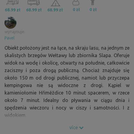
0 zł
0 zł
68.99 zł
68.99 zł
68.99 zł
wynajmuje:
Pavel
Obiekt położony jest na łące, na skraju lasu, na jednym ze
skalistych brzegów Wełtawy lub zbiornika Slapa. Oferuje
widok na wodę i okolicę, otwarty na południe, całkowicie
zaciszny i poza drogą publiczną. Chociaż znajduje się
około 150 m od drogi publicznej, namiot lub przyczepa
kempingowa nie są widoczne z drogi. Kąpiel w
kamieniołomie Hřiměždice 10 minut spacerem, w rzece
około 7 minut. Idealny do pływania w ciągu dnia i
spędzenia wieczoru i nocy w ciszy i samotności. I z
widokiem.
více
Chciałbym zwrócić uwagę, że późnym latem, jesienią i