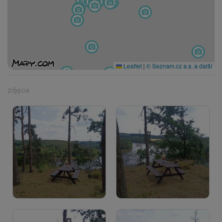
Leaflet
|
© Seznam.cz a.s. a další
zdjęcia