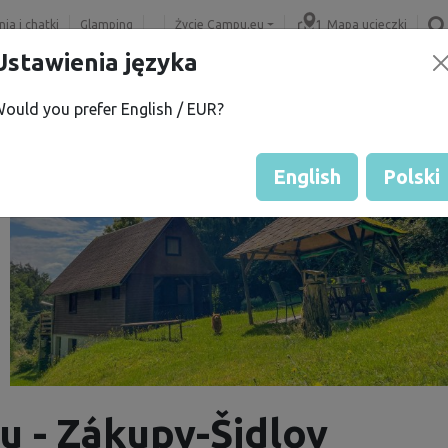
ia i chatki
Glamping
Życie Campu.eu
Mapa ucieczki
Ustawienia języka
ould you prefer English / EUR?
English
Polski
u - Zákupy-Šidlov