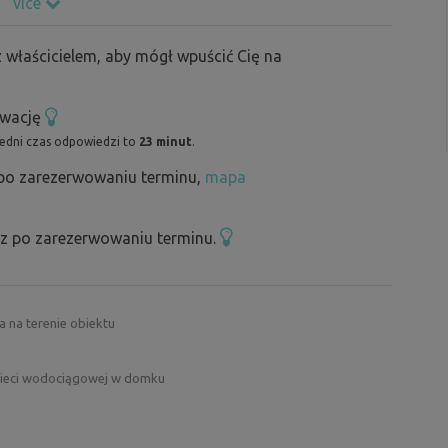
více
ny lasu.
 właścicielem, aby mógł wpuścić Cię na
rwację
redni czas odpowiedzi to
23 minut
.
 po zarezerwowaniu terminu,
mapa
sz po zarezerwowaniu terminu.
 na terenie obiektu
sieci wodociągowej w domku