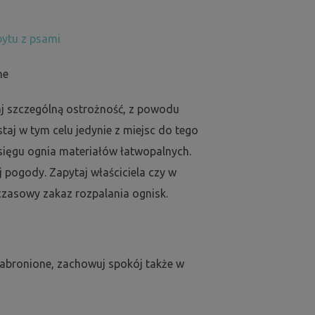
ytu z psami
ne
j szczególną ostrożność, z powodu
aj w tym celu jedynie z miejsc do tego
sięgu ognia materiałów łatwopalnych.
j pogody. Zapytaj właściciela czy w
zasowy zakaz rozpalania ognisk.
zabronione, zachowuj spokój także w