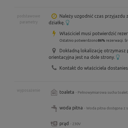
Pobyt na co najmniej dwie noce
Wejście do domku znajduje się od stro
Należy uzgodnić czas przyjazdu z
podstawowe
parametry
działkę.
Właściciel musi potwierdzić reze
Ostatnio potwierdzono
86%
rezerwacji. Ś
Dokładną lokalizację otrzymasz
orientacyjna jest na dole strony.
Kontakt do właściciela dostanie
wyposażenie
toaleta
- Pełnowymiarowa sucha toaleta
woda pitna
- Woda pitna dostępna z 
prąd
- 230V