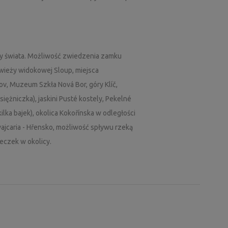
ny świata. Możliwość zwiedzenia zamku
ieży widokowej Sloup, miejsca
v, Muzeum Szkła Nová Bor, góry Klíč,
iężniczka), jaskini Pusté kostely, Pekelné
kilka bajek), okolica Kokořínska w odległości
ajcaria - Hřensko, możliwość spływu rzeką
ieczek w okolicy.