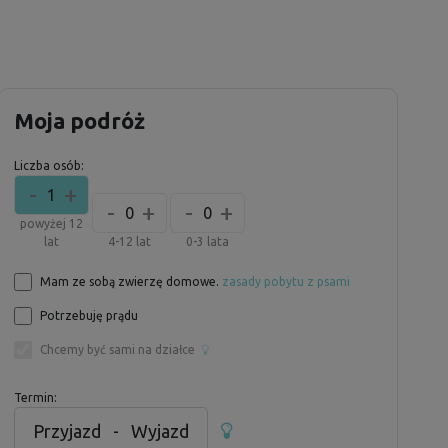
Moja podróż
Liczba osób:
-
+
1
-
+
-
+
0
0
powyżej 12
lat
4-12 lat
0-3 lata
Mam ze sobą zwierzę domowe.
zasady pobytu z psami
Potrzebuję prądu
Chcemy być sami na działce
Termin:
Przyjazd
-
Wyjazd