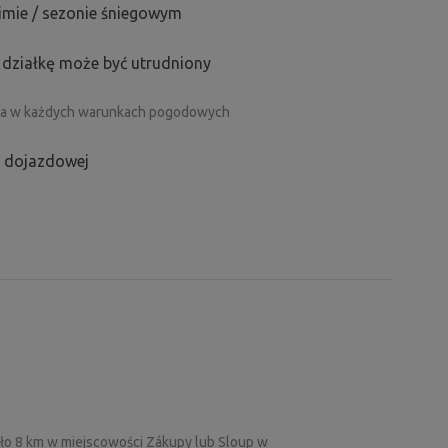
zimie / sezonie śniegowym
działkę może być utrudniony
zdna w każdych warunkach pogodowych
i dojazdowej
oło 8 km w miejscowości Zákupy lub Sloup w