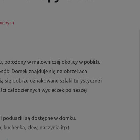
bionych
u, położony w malowniczej okolicy w pobliżu
osób. Domek znajduje się na obrzeżach
ją się dobrze oznakowane szlaki turystyczne i
ści całodziennych wycieczek po naszej
e i poduszki są dostępne w domku.
kuchenka, zlew, naczynia itp.)
, biblioteczka oraz drobne gry dla dzieci.