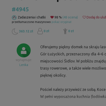
#4945
Zadaszenia i chatki
98 %
(48 ocena)
Dodaj do ulu
przetłumaczone maszynowo
pokaż oryginał
0 zł
0 zł
363.12 zł
Oferujemy piękny domek na skraju las
Gór Łużyckich, przeznaczony dla 4–6 
wynajmuje:
miejscowości Šidlov. W pobliżu znajdu
Lenka
trasy rowerowe, a także wiele możliwo
pięknej okolicy.
Pościel należy przywieźć ze sobą. Koc
W pełni wyposażona kuchnia (lodówka, 
Do dyspozycji gości są gry towarzyskie