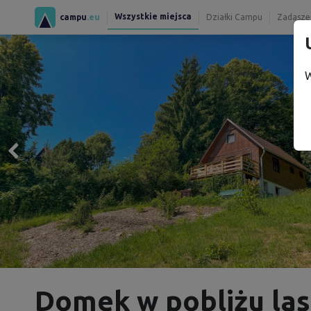
Wszystkie miejsca
campu
.eu
Działki Campu
Zadaszen
W
Domek w pobliżu las