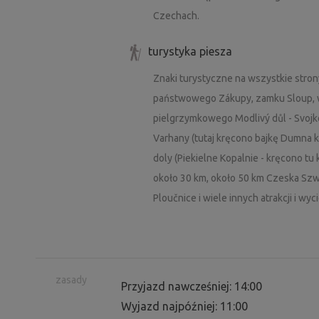
Czechach.
turystyka piesza
Znaki turystyczne na wszystkie stro
państwowego Zákupy, zamku Sloup, w
pielgrzymkowego Modlivý důl - Svojko
Varhany (tutaj kręcono bajkę Dumna ks
doly (Piekielne Kopalnie - kręcono tu 
około 30 km, około 50 km Czeska Szw
Ploučnice i wiele innych atrakcji i wyc
zasady
Przyjazd nawcześniej: 14:00
Wyjazd najpóźniej: 11:00