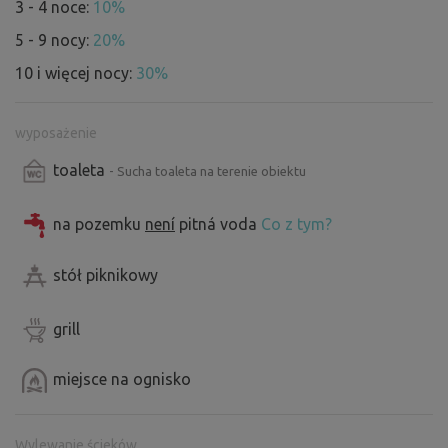
3 - 4 noce:
10%
5 - 9 nocy:
20%
10 i więcej nocy:
30%
wyposażenie
toaleta
- Sucha toaleta na terenie obiektu
na pozemku
není
pitná voda
Co z tym?
stół piknikowy
grill
miejsce na ognisko
Wylewanie ścieków