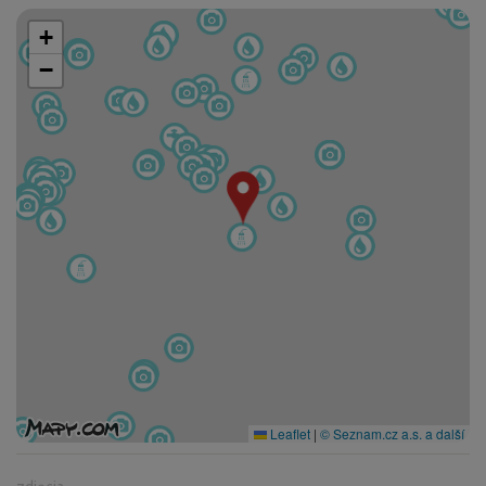
+
−
Leaflet
|
© Seznam.cz a.s. a další