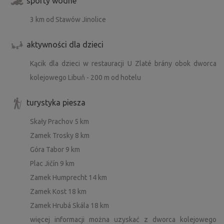
sporty wodne
3 km od Stawów Jinolice
aktywności dla dzieci
Kącik dla dzieci w restauracji U Zlaté brány obok dworca
kolejowego Libuň - 200 m od hotelu
turystyka piesza
Skały Prachov 5 km
Zamek Trosky 8 km
Góra Tabor 9 km
Plac Jičín 9 km
Zamek Humprecht 14 km
Zamek Kost 18 km
Zamek Hrubá Skála 18 km
więcej informacji można uzyskać z dworca kolejowego