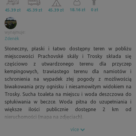
18.16 zł
0 zł
45.39 zł
45.39 zł
45.39 zł
wynajmuje:
Zdeněk
Słoneczny, płaski i łatwo dostępny teren w pobliżu
miejscowości Prachovské skály i Trosky składa się
częściowo z utwardzonego terenu dla przyczep
kempingowych, trawiastego terenu dla namiotów i
schronienia na wypadek złej pogody z możliwością
biwakowania przy ognisku i niesamowitym widokiem na
Trosky. Sucha toaleta na miejscu i woda deszczowa do
spłukiwania w beczce. Woda pitna do uzupełniania i
większe ilości publicznie dostępne 2 km od
nieruchomości (mapa na zdjęciach).
Pod wiatą znajduje się stół z mnóstwem krzeseł do
více
przyjemnego siedzenia. Drewno opałowe jest regularnie