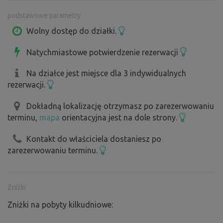
uzupełniane, wystarczy je przygotować (siekiera i piła
podstawowe parametry
gotowe - używaj na własne ryzyko).
Wolny dostęp do działki.
Natychmiastowe potwierdzenie rezerwacji
Na działce jest miejsce dla 3 indywidualnych
rezerwacji.
Dokładną lokalizację otrzymasz po zarezerwowaniu
terminu,
mapa
orientacyjna jest na dole strony.
Kontakt do właściciela dostaniesz po
zarezerwowaniu terminu.
Zniżki
Zniżki na pobyty kilkudniowe: