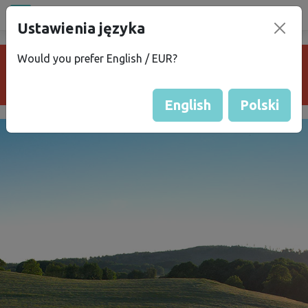
Wszystkie miejsca
Ustawienia języka
campu
.eu
Would you prefer English / EUR?
Je nám líto, pozemek je neaktivní nebo už
neexistuje.
English
Polski