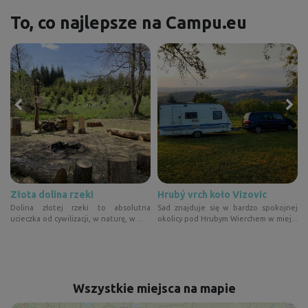
To, co najlepsze na Campu.eu
Złota dolina rzeki
Hrubý vrch koło Vizovic
u
Dolina złotej rzeki to absolutna
Sad znajduje się w bardzo spokojnej
ucieczka od cywilizacji, w naturę, w ...
okolicy pod Hrubym Wierchem w miej...
Wszystkie miejsca na mapie