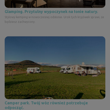
Glamping. Przytulny wypoczynek na łonie natury.
Stylowy kemping w nowoczesnej odsłonie. Urok tych kryjówek sprawi, że
będziesz zachwycony.
Camper park. Twój wóz również potrzebuje
odpocząć.