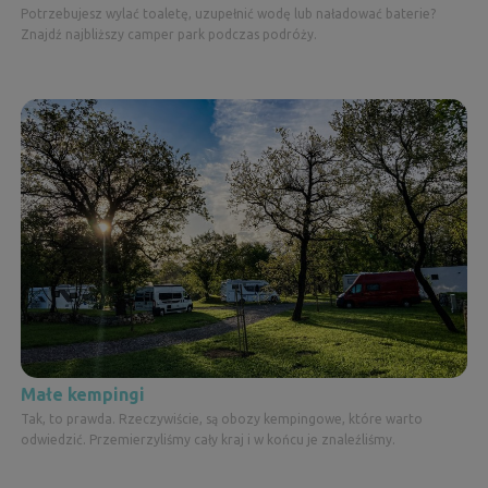
Potrzebujesz wylać toaletę, uzupełnić wodę lub naładować baterie?
Znajdź najbliższy camper park podczas podróży.
Małe kempingi
Tak, to prawda. Rzeczywiście, są obozy kempingowe, które warto
odwiedzić. Przemierzyliśmy cały kraj i w końcu je znaleźliśmy.