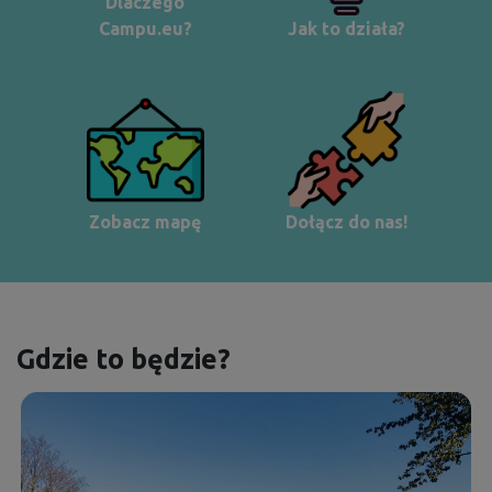
Dlaczego
Campu.eu?
Jak to działa?
Zobacz mapę
Dołącz do nas!
Gdzie to będzie?