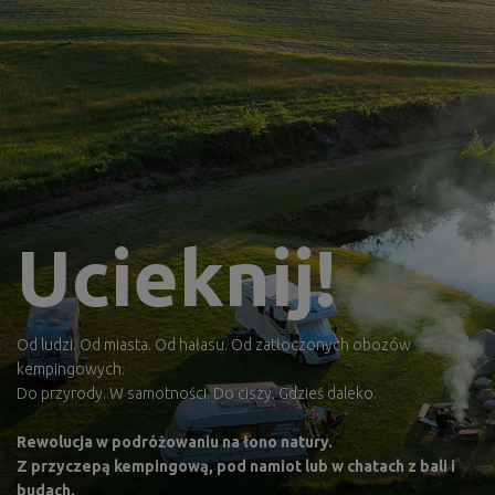
Ucieknij!
Od ludzi. Od miasta. Od hałasu. Od zatłoczonych obozów
kempingowych.
Do przyrody. W samotności. Do ciszy. Gdzieś daleko.
Rewolucja w podróżowaniu na łono natury.
Z przyczepą kempingową, pod namiot lub w chatach z bali i
budach.