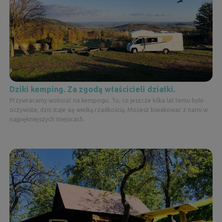
Dziki kemping. Za zgodą właścicieli działki.
Przywracamy wolność na kempingu. To, co jeszcze kilka lat temu było
oczywiste, dziś staje się wielką rzadkością. Możesz biwakować z nami w
najpiękniejszych miejscach.