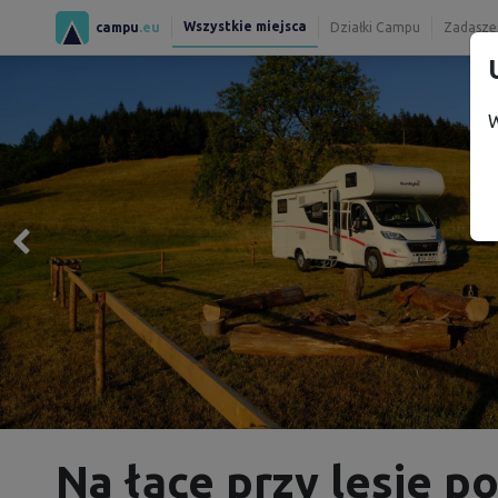
Wszystkie miejsca
campu
.eu
Działki Campu
Zadaszen
W
Na łące przy lesie p