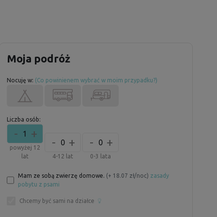
Moja podróż
Nocuję w:
(Co powinienem wybrać w moim przypadku?)
Liczba osób:
-
+
1
-
+
-
+
0
0
powyżej 12
lat
4-12 lat
0-3 lata
Mam ze sobą zwierzę domowe.
(+ 18.07 zł/noc)
zasady
pobytu z psami
Chcemy być sami na działce