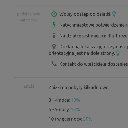
Jeśli będziecie pojedynczą grupą, te
Wolny dostęp do działki.
podstawowe
parametry
Natychmiastowe potwierdzenie r
Na działce jest miejsce dla 1 reze
Dokładną lokalizację otrzymasz
orientacyjna jest na dole strony.
Kontakt do właściciela dostanie
Zniżki
Zniżki na pobyty kilkudniowe:
3 - 4 noce:
10%
5 - 9 nocy:
15%
10 i więcej nocy:
20%