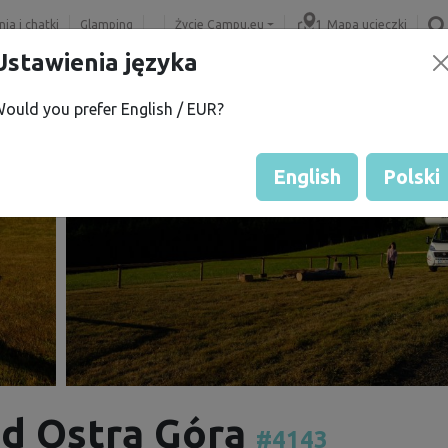
ia i chatki
Glamping
Życie Campu.eu
Mapa ucieczki
Ustawienia języka
ould you prefer English / EUR?
English
Polski
od Ostrą Górą
#4143