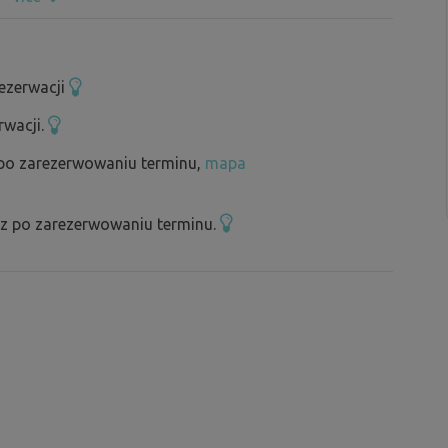
ren pozwala na zaparkowanie dwóch kamperów.
ezerwacji
rwacji.
 po zarezerwowaniu terminu,
mapa
sz po zarezerwowaniu terminu.