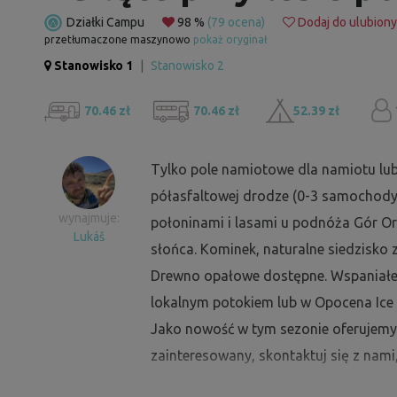
Działki Campu
98 %
(79 ocena)
Dodaj do ulubion
przetłumaczone maszynowo
pokaż oryginał
Stanowisko 1
|
Stanowisko 2
70.46 zł
70.46 zł
52.39 zł
Tylko pole namiotowe dla namiotu lu
półasfaltowej drodze (0-3 samochody
wynajmuje:
połoninami i lasami u podnóża Gór Or
Lukáš
słońca. Kominek, naturalne siedzisko z
Drewno opałowe dostępne. Wspaniałe,
lokalnym potokiem lub w Opocena Ice 
Jako nowość w tym sezonie oferujemy s
zainteresowany, skontaktuj się z nami