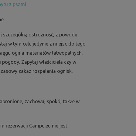
ytu z psami
ne
j szczególną ostrożność, z powodu
aj w tym celu jedynie z miejsc do tego
sięgu ognia materiałów łatwopalnych.
j pogody. Zapytaj właściciela czy w
zasowy zakaz rozpalania ognisk.
zabronione, zachowuj spokój także w
m rezerwacji Campu.eu nie jest