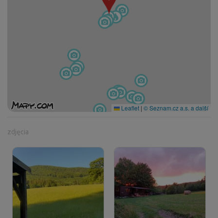
Leaflet
|
© Seznam.cz a.s. a další
zdjęcia