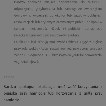
Bardzo spokojne miejsce odpowiednie do relaksu i
odpoczynku, grzybobrania lub zabawy ze zwierzętami
domowymi, wycieczek po okolicy lub wizyt w pobliskich
restauracjach lub stylowym drewnianym pubie Pod lípou w
centrum miejscowości Nýdek. W pobliskim pensjonacie
Ovečka można wypożyczyć rowery i skutery.
Okoliczne łąki oferują możliwość robienia zdjęć z piękną
przyrodą wokół - tutaj został również nakręcony teledysk
zespołu Sequence X ( https://www.youtube.com/watch?
v=_-AHXslajew ).
zasady
Bardzo spokojna lokalizacja, możliwość korzystania z
ogniska przy namiocie lub korzystania z grilla przy
namiocie.