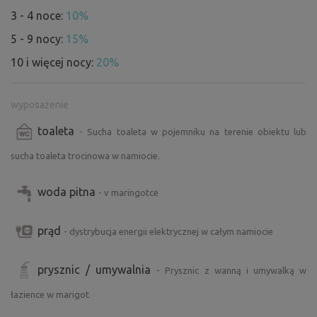
wypożyczalnia rowerów i zaplecze odnowy biologicznej w
3 - 4 noce:
10%
pensjonacie Ovečka itp.
5 - 9 nocy:
15%
10 i więcej nocy:
20%
wyposażenie
toaleta
- Sucha toaleta w pojemniku na terenie obiektu lub
sucha toaleta trocinowa w namiocie.
woda pitna
- v maringotce
prąd
- dystrybucja energii elektrycznej w całym namiocie
prysznic / umywalnia
- Prysznic z wanną i umywalką w
łazience w marigot