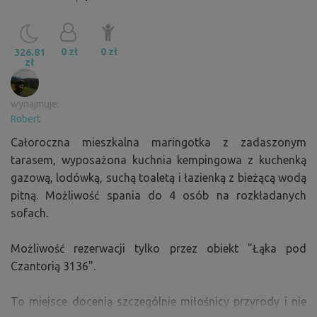
0 zł
0 zł
326.81
zł
wynajmuje:
Robert
Całoroczna mieszkalna maringotka z zadaszonym
tarasem, wyposażona kuchnia kempingowa z kuchenką
gazową, lodówką, suchą toaletą i łazienką z bieżącą wodą
pitną. Możliwość spania do 4 osób na rozkładanych
sofach.
Możliwość rezerwacji tylko przez obiekt "Łąka pod
Czantorią 3136".
To miejsce docenią szczególnie miłośnicy przyrody i nie