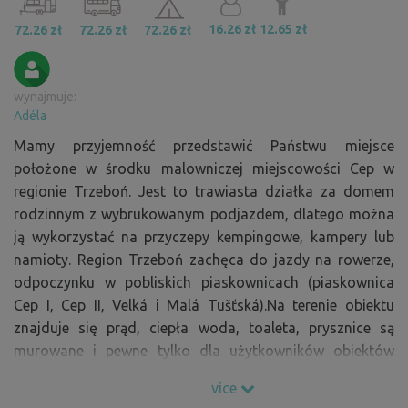
16.26 zł
12.65 zł
72.26 zł
72.26 zł
72.26 zł
wynajmuje:
Adéla
Mamy przyjemność przedstawić Państwu miejsce
położone w środku malowniczej miejscowości Cep w
regionie Trzeboń. Jest to trawiasta działka za domem
rodzinnym z wybrukowanym podjazdem, dlatego można
ją wykorzystać na przyczepy kempingowe, kampery lub
namioty. Region Trzeboń zachęca do jazdy na rowerze,
odpoczynku w pobliskich piaskownicach (piaskownica
Cep I, Cep II, Velká i Malá Tušťská).Na terenie obiektu
znajduje się prąd, ciepła woda, toaleta, prysznice są
murowane i pewne tylko dla użytkowników obiektów
(znajdują się w odległości 20 metrów w oferowanym
více
ogrodzie). Istnieje również możliwość rozpalenia ogniska,