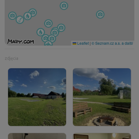
Leaflet
|
© Seznam.cz a.s. a další
zdjęcia