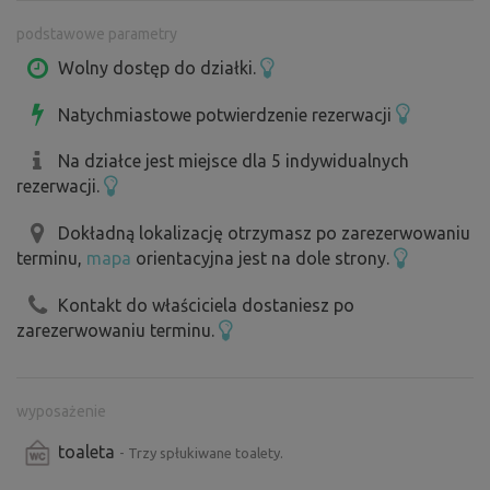
wypożyczenia grilla (za opłatą). Możliwość
podstawowe parametry
przechowywania rowerów we wspólnej, zamykanej
przechowalni rowerów. We wsi znajduje się pub, a także
Wolny dostęp do działki.
bar ogrodowy.
Natychmiastowe potwierdzenie rezerwacji
Na działce jest miejsce dla 5 indywidualnych
rezerwacji.
Dokładną lokalizację otrzymasz po zarezerwowaniu
terminu,
mapa
orientacyjna jest na dole strony.
Kontakt do właściciela dostaniesz po
zarezerwowaniu terminu.
wyposażenie
toaleta
- Trzy spłukiwane toalety.