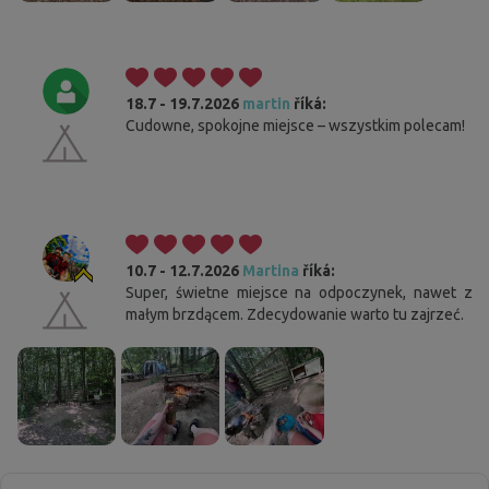
18.7 - 19.7.2026
martin
říká:
Cudowne, spokojne miejsce – wszystkim polecam!
10.7 - 12.7.2026
Martina
říká:
Super, świetne miejsce na odpoczynek, nawet z
małym brzdącem. Zdecydowanie warto tu zajrzeć.
Cookies. Ty wiesz, co zrobić, aby ten pasek Ci nie
przeszkadzał.
Ta strona korzysta z plików cookie. Potwierdź swoją zgodę na
używanie wszystkich plików cookie, klikając „Zgadzam się”. Jeśli chcesz
zmodyfikować ustawienia, kliknij „Zapisz ustawienia”. Więcej informacji
na temat stosowania plików cookie znajdziesz
tutaj
.
Zgadzam się
Szczegółowe ustawienia