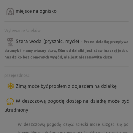
miejsce na ognisko
Wylewanie ścieków
Szara woda (prysznic, mycie)
- Przez działkę przepływa
strumyk i mamy własny staw, 50m od działki jest staw inaczej jest u
nas dziko bez domowych wygód, ale jest niesamowita cisza
przejezdność
Zimą może być problem z dojazdem na działkę
W deszczową pogodę dostęp na działkę może być
utrudniony
W deszczową pogodę część ścieżki może ślizgać się po
trawie. Nie ma dużego wzniesienia, ścieżka jest szeroka, nie