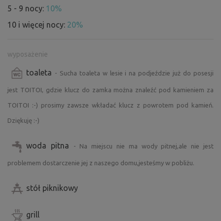
5 - 9 nocy:
10%
10 i więcej nocy:
20%
wyposażenie
toaleta
- Sucha toaleta w lesie i na podjeździe już do posesji
jest TOITOI, gdzie klucz do zamka można znaleźć pod kamieniem za
TOITOI :-) prosimy zawsze wkładać klucz z powrotem pod kamień.
Dziękuję :-)
woda pitna
- Na miejscu nie ma wody pitnej,ale nie jest
problemem dostarczenie jej z naszego domu,jesteśmy w pobliżu.
stół piknikowy
grill