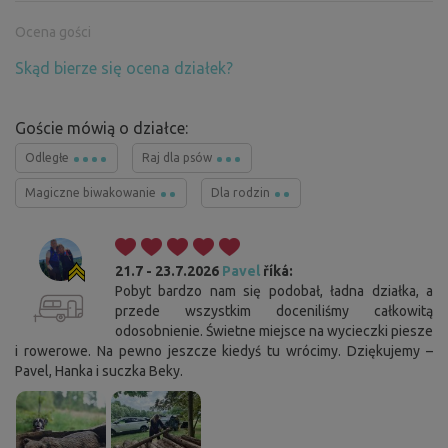
Ocena gości
Skąd bierze się ocena działek?
Goście mówią o działce:
Odległe
Raj dla psów
Magiczne biwakowanie
Dla rodzin
21.7 - 23.7.2026
Pavel
říká:
Pobyt bardzo nam się podobał, ładna działka, a
przede wszystkim doceniliśmy całkowitą
odosobnienie. Świetne miejsce na wycieczki piesze
i rowerowe. Na pewno jeszcze kiedyś tu wrócimy. Dziękujemy –
Pavel, Hanka i suczka Beky.