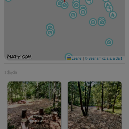
Leaflet
|
© Seznam.cz a.s. a další
zdjęcia