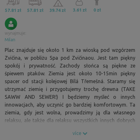
3.61 zł
0 zł
57.81 zł
57.81 zł
39.74 zł
wynajmuje:
Milan
Plac znajduje się około 1 km za wioską pod wzgórzem
Zvičina, w pobliżu Spa pod Zvičinaou. Jest tam piękny
spokój i prywatność. Zachody słońca są piękne ze
śpiewem ptaków. Ziemia jest około 10-15min piękny
spacer od stacji kolejowej Bílá Třemešná. Staramy się
utrzymać ziemię i przygotujemy trochę drewna (TAKE
SAWW AND SEWER!) I będziemy myśleć o innych
innowacjach, aby uczynić go bardziej komfortowym. Ta
ziemia, gdy jest wolna, prowadzimy ją dla własnego
relaksu, ale także dla relaksu wszystkich innych dobrych
ludzi :-)
více