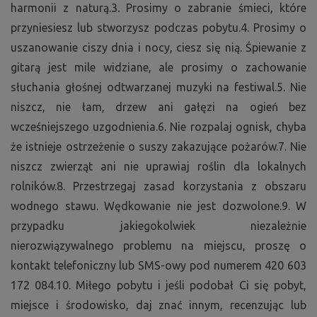
harmonii z naturą.3. Prosimy o zabranie śmieci, które
dodania lub rozwiązania jakiegoś problemu na naszej
przyniesiesz lub stworzysz podczas pobytu.4. Prosimy o
działce, skontaktuj się ze mną pod numerem telefonu,
uszanowanie ciszy dnia i nocy, ciesz się nią. Śpiewanie z
który pojawi się po potwierdzeniu rezerwacji.
gitarą jest mile widziane, ale prosimy o zachowanie
słuchania głośnej odtwarzanej muzyki na festiwal.5. Nie
Życzymy miłego pobytu, będziemy zadowoleni z Twojej
opinii, a także z następnej wizyty :)
niszcz, nie łam, drzew ani gałęzi na ogień bez
wcześniejszego uzgodnienia.6. Nie rozpalaj ognisk, chyba
że istnieje ostrzeżenie o suszy zakazujące pożarów.7. Nie
niszcz zwierząt ani nie uprawiaj roślin dla lokalnych
rolników.8. Przestrzegaj zasad korzystania z obszaru
wodnego stawu. Wędkowanie nie jest dozwolone.9. W
przypadku jakiegokolwiek niezależnie
nierozwiązywalnego problemu na miejscu, proszę o
kontakt telefoniczny lub SMS-owy pod numerem 420 603
172 084.10. Miłego pobytu i jeśli podobał Ci się pobyt,
miejsce i środowisko, daj znać innym, recenzując lub