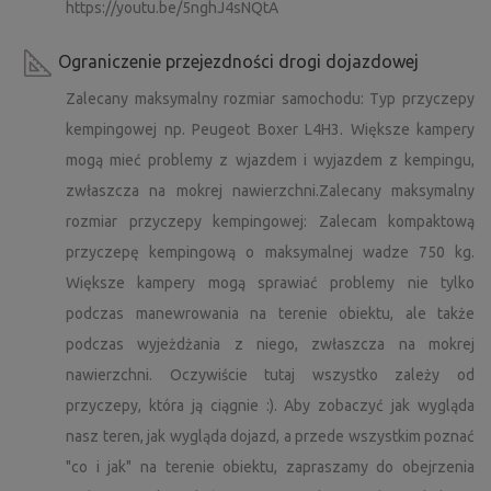
https://youtu.be/5nghJ4sNQtA
uciążliwa, ale nie należy się bać, wprawny kierowca może
ostrożnie dotrzeć do celu nawet klasycznym
Ograniczenie przejezdności drogi dojazdowej
samochodem :).
Zalecany maksymalny rozmiar samochodu: Typ przyczepy
2. Prosimy o śledzenie najnowszych informacji na temat
kempingowej np. Peugeot Boxer L4H3. Większe kampery
pozwoleń na ogniska. Wieczorne ogniska są świetne, więc
mogą mieć problemy z wjazdem i wyjazdem z kempingu,
jeśli korzystasz z paleniska, nigdy nie zostawiaj go bez
zwłaszcza na mokrej nawierzchni.Zalecany maksymalny
nadzoru i zawsze upewnij się, że jest całkowicie
rozmiar przyczepy kempingowej: Zalecam kompaktową
wygaszone pod koniec palenia (w stawie jest dużo wody
przyczepę kempingową o maksymalnej wadze 750 kg.
do tego celu :)).
Większe kampery mogą sprawiać problemy nie tylko
podczas manewrowania na terenie obiektu, ale także
3. Zalecany maksymalny rozmiar samochodu: Typ
podczas wyjeżdżania z niego, zwłaszcza na mokrej
przyczepy kempingowej, np. Peugeot Boxer L4H3. Większe
kampery mogą mieć problemy z dotarciem i
nawierzchni. Oczywiście tutaj wszystko zależy od
opuszczeniem kempingu, zwłaszcza na mokrej
przyczepy, która ją ciągnie :). Aby zobaczyć jak wygląda
nawierzchni.
nasz teren, jak wygląda dojazd, a przede wszystkim poznać
"co i jak" na terenie obiektu, zapraszamy do obejrzenia
4. Zalecam kompaktową przyczepę kempingową o