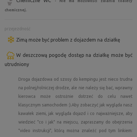
Chemiczne WC
- Nie ma możliwości zalania toalety
najczystszy sposób, wystarczy znaleźć odpowiednią
chemicznej.
prywatność :)).
Oprócz klasycznego sprzętu kempingowego zalecamy
przejezdność
zabranie ze sobą dużej ilości wody pitnej, dobrego
Zimą może być problem z dojazdem na działkę
nastroju i chęci cieszenia się chwilą spokojnego życia w
"półdzikiej przyrodzie".
W deszczową pogodę dostęp na działkę może być
utrudniony
Polecane (sprawdzone) miejsca w okolicy
Droga dojazdowa od szosy do kempingu jest nieco trudna
Gdzie udać się po jedzenie lub podstawowe składniki:
na polnej/rolniczej drodze, ale nie należy się bać, wprawny
Polecamy piekarnię z kawiarnią i podstawową żywnością
w Křepenicach, gdzie mają dość długie godziny otwarcia
kierowca może ostrożnie dotrzeć do celu nawet
nawet w weekendy (
https://www.pekarnakrepenice.cz/
).
klasycznym samochodem :).Aby zobaczyć jak wygląda nasz
kawałek ziemi, jak wygląda dojazd i co najważniejsze, aby
Atrakcje / inne rekomendacje:
wiedzieć "co i jak" na miejscu, zapraszamy do obejrzenia
"video instrukcji", którą można znaleźć pod tym linkiem:
1. droga dojazdowa od szosy do kempingu jest nieco