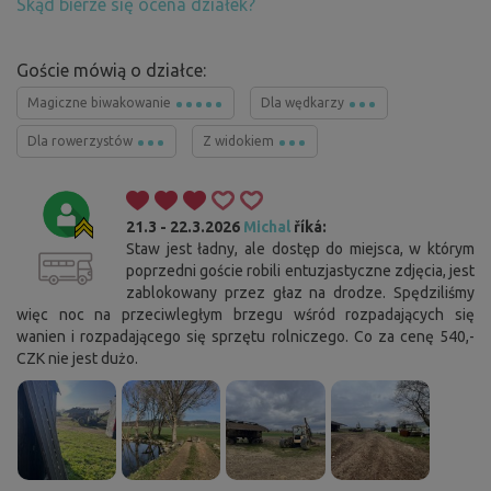
Skąd bierze się ocena działek?
Goście mówią o działce:
Magiczne biwakowanie
Dla wędkarzy
Dla rowerzystów
Z widokiem
21.3 - 22.3.2026
Michal
říká:
Staw jest ładny, ale dostęp do miejsca, w którym
poprzedni goście robili entuzjastyczne zdjęcia, jest
zablokowany przez głaz na drodze. Spędziliśmy
więc noc na przeciwległym brzegu wśród rozpadających się
wanien i rozpadającego się sprzętu rolniczego. Co za cenę 540,-
CZK nie jest dużo.