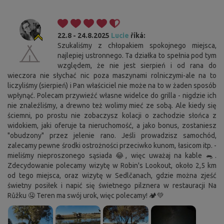
22.8 - 24.8.2025
Lucie
říká:
Szukaliśmy z chłopakiem spokojnego miejsca,
najlepiej ustronnego. Ta działka to spełnia pod tym
względem, że nie jest sierpień i od rana do
wieczora nie słychać nic poza maszynami rolniczymi-ale na to
liczyliśmy (sierpień) i Pan właściciel nie może na to w żaden sposób
wpłynąć. Polecam przywieźć własne widelce do grilla - nigdzie ich
nie znaleźliśmy, a drewno też wolimy mieć ze sobą. Ale kiedy się
ściemni, po prostu nie zobaczysz kolacji o zachodzie słońca z
widokiem, jaki oferuje ta nieruchomość, a jako bonus, zostaniesz
"obudzony" przez jelenie rano. Jeśli prowadzisz samochód,
zalecamy pewne środki ostrożności przeciwko kunom, łasicom itp. -
mieliśmy nieproszonego sąsiada 😂, więc uważaj na kable 🐀.
Zdecydowanie polecamy wizytę w Robin's Lookout, około 2,5 km
od tego miejsca, oraz wizytę w Sedlčanach, gdzie można zjeść
świetny posiłek i napić się świetnego pilznera w restauracji Na
Růžku 🤤 Teren ma swój urok, więc polecamy! 🏕️💚