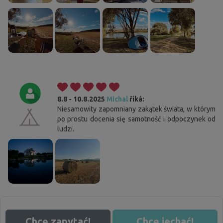
8.8 - 10.8.2025
Michal
říká:
Niesamowity zapomniany zakątek świata, w którym
po prostu docenia się samotność i odpoczynek od
Cookies. Ty wiesz, co zrobić, aby ten pasek Ci nie
ludzi.
przeszkadzał.
Ta strona korzysta z plików cookie. Potwierdź swoją zgodę na
używanie wszystkich plików cookie, klikając „Zgadzam się”. Jeśli chcesz
zmodyfikować ustawienia, kliknij „Zapisz ustawienia”. Więcej informacji
na temat stosowania plików cookie znajdziesz
tutaj
.
Zgadzam się
Szczegółowe ustawienia
Chcę zapytać!
Chcę jechać!
Odrzuć wszystko