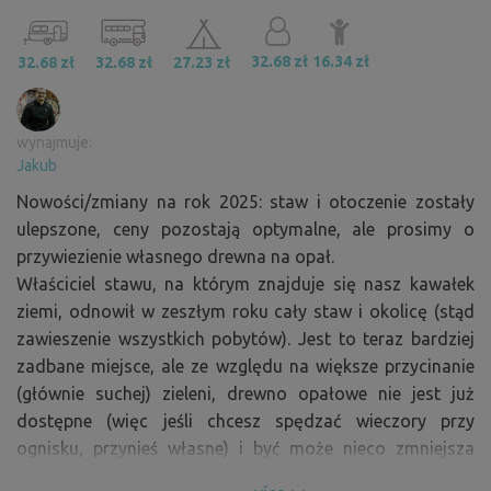
32.68 zł
16.34 zł
32.68 zł
32.68 zł
27.23 zł
wynajmuje:
Jakub
Nowości/zmiany na rok 2025: staw i otoczenie zostały
ulepszone, ceny pozostają optymalne, ale prosimy o
przywiezienie własnego drewna na opał.
Właściciel stawu, na którym znajduje się nasz kawałek
ziemi, odnowił w zeszłym roku cały staw i okolicę (stąd
zawieszenie wszystkich pobytów). Jest to teraz bardziej
zadbane miejsce, ale ze względu na większe przycinanie
(głównie suchej) zieleni, drewno opałowe nie jest już
dostępne (więc jeśli chcesz spędzać wieczory przy
ognisku, przynieś własne) i być może nieco zmniejsza
poczucie prywatności. Możesz więc być trochę bardziej