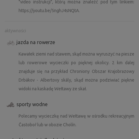
"video instrukcji", którą można znaleźć pod tym linkiem:
maksymalnej wadze 750 kg. Większe kampery mogą mieć
https://youtu.be/5nghJ4sNQtA.
problemy nie tylko z wjazdem na kemping, ale również z
wyjazdem, szczególnie na mokrej nawierzchni. Oczywiście
tutaj zależy to od przyczepy, która ciągnie przyczepę :).
aktywności
jazda na rowerze
5. Ponieważ kemping znajduje się na obszarze rolniczym,
możliwe jest (szczególnie w miesiącach letnich), że
Kawałek ziemi nad stawem, skąd można wyruszyć na piesze
podczas pobytu na okolicznych polach i łąkach będą
lub rowerowe wycieczki po pięknej okolicy. 2 km dalej
miały miejsce różne prace związane z uprawą lub
znajduje się na przykład Chroniony Obszar Krajobrazowy
hodowlą zwierząt. Nie jesteśmy w stanie wpłynąć na
Drbákov - Albertovy skály, skąd można podziwiać piękne
zakres ani czas tych prac. Z góry przepraszamy za
widoki na kaskadę Wełtawy ze skał.
wszelkie zakłócenia pobytu i dziękujemy za
wyrozumiałość.
sporty wodne
Z drugiej strony obserwowanie tych czynności (np. orki,
Polecamy wycieczkę nad Wełtawę w ośrodku rekreacyjnym
siewu czy żniw) może być świetnym doświadczeniem (nie
Častoboř lub w obozie Cholín.
tylko) dla dzieci, tak jak w przypadku naszej rodziny :). To
zawsze zależy od punktu widzenia każdego, więc mamy