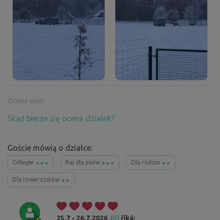
Ocena gości
Skąd bierze się ocena działek?
Goście mówią o działce:
Odległe
Raj dla psów
Dla rodzin
Dla rowerzystów
25.7 - 26.7.2026
Jiří
říká: