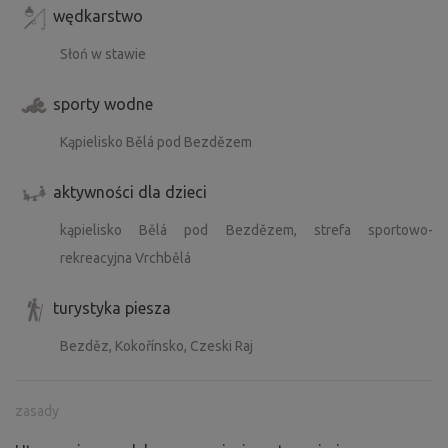
wędkarstwo
Słoń w stawie
sporty wodne
Kąpielisko Bělá pod Bezdězem
aktywności dla dzieci
kąpielisko Bělá pod Bezdězem, strefa sportowo-
rekreacyjna Vrchbělá
turystyka piesza
Bezděz, Kokořínsko, Czeski Raj
zasady