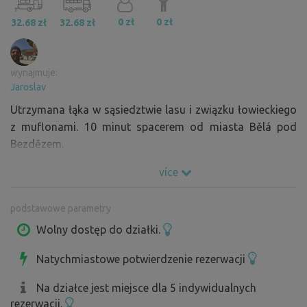
0 zł
0 zł
32.68 zł
32.68 zł
wynajmuje:
Jaroslav
Utrzymana łąka w sąsiedztwie lasu i związku łowieckiego
z muflonami. 10 minut spacerem od miasta Bělá pod
Bezdězem.
více
podstawowe parametry
Wolny dostęp do działki.
Natychmiastowe potwierdzenie rezerwacji
Na działce jest miejsce dla 5 indywidualnych
rezerwacji.