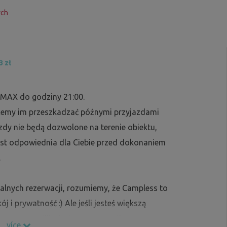
ych
3 zł
u MAX do godziny 21:00.
cemy im przeszkadzać późnymi przyjazdami
dy nie będą dozwolone na terenie obiektu,
jest odpowiednia dla Ciebie przed dokonaniem
.
jalnych rezerwacji, rozumiemy, że Campless to
j i prywatność :) Ale jeśli jesteś większą
 prostu wyślij wiadomość z prośbą, a my z
více