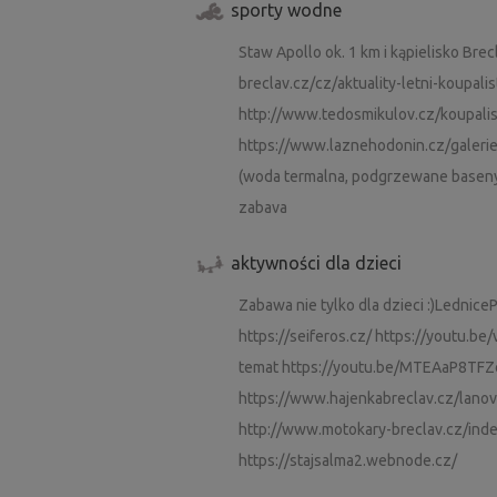
sporty wodne
Staw Apollo ok. 1 km i kąpielisko Bre
breclav.cz/cz/aktuality-letni-koupali
http://www.tedosmikulov.cz/koupali
https://www.laznehodonin.cz/galeri
(woda termalna, podgrzewane baseny
zabava
aktywności dla dzieci
Zabawa nie tylko dla dzieci :)Lednic
https://seiferos.cz/ https://youtu.be
temat https://youtu.be/MTEAaP8TFZ
https://www.hajenkabreclav.cz/lano
http://www.motokary-breclav.cz/ind
https://stajsalma2.webnode.cz/