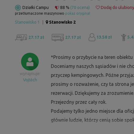
Działki Campu
88 %
(70 ocena)
Dodaj do ulubion
przetłumaczone maszynowo
pokaż oryginał
Stanowisko 1
|
Stanowisko 2
13.58 zł
5.4
27.17 zł
27.17 zł
*Prosimy o przybycie na teren obiekt
Doceniamy naszych sąsiadów i nie ch
wynajmuje:
przyczep kempingowych. Późne przyjaz
Vojtěch
prosimy o rozważenie, czy ta strona 
rezerwacji. Dziękujemy za zrozumienie
Przejezdny przez cały rok.
Podajemy tylko jedno miejsce dla ofic
głównie ludzie, którzy cenią sobie spokó
grupą, która spędza razem wakacje, po