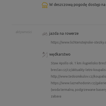
W deszczową pogodę dostęp na 
aktywności
jazda na rowerze
https://www.lichtenstejnske-stezky.
wędkarstwo
Staw Apollo ok. 1 km i kąpielisko Bre
breclav.cz/cz/aktuality-letni-koupali
http://www.tedosmikulov.cz/koupali
https://www.laznehodonin.cz/galeri
(woda termalna, podgrzewane baseny
zabava