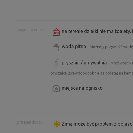
znajduje się stolica wina Valtice z ba
wydarzeń kulturalnych w okolicy, w 
lokalne degustacje wina i wiele innyc
wyposażenie
wina w bardziej kameralnym otoczeniu,
na terenie działki nie ma toalety.
skontaktować się z lokalnym winiarze
woda pitna
- Możemy przywieźć wodę 
osobiście i z miłością opiekuje się w
domem :)
prysznic / umywalnia
- Możliwość ką
prysznica (prawdopodobnie za opłatą) na kemp
miejsce na ognisko
przejezdność
Zimą może być problem z dojazd