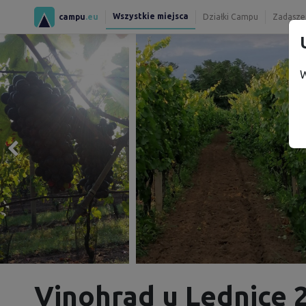
Wszystkie miejsca
campu
.eu
Działki Campu
Zadaszen
W
Vinohrad u Lednice 