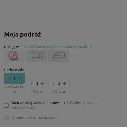
Moja podróż
Nocuję w:
(Co powinienem wybrać w moim przypadku?)
Liczba osób:
-
+
1
-
+
-
+
0
0
powyżej 12
lat
4-12 lat
0-3 lata
Mam ze sobą zwierzę domowe.
(+ 5.43 zł/noc)
zasady
pobytu z psami
Chcemy być sami na działce