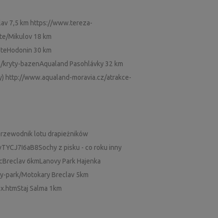
clav 7,5 km https://www.tereza-
ste/Mikulov 18 km
steHodonin 30 km
e/kryty-bazenAqualand Pasohlávky 32 km
) http://www.aqualand-moravia.cz/atrakce-
ePrzewodnik lotu drapieżników
/vTYCJ7I6aB8Sochy z pisku - co roku inny
cBreclav 6kmLanovy Park Hajenka
vy-park/Motokary Breclav 5km
ex.htmStaj Salma 1km