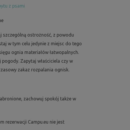
ytu z psami
ne
j szczególną ostrożność, z powodu
aj w tym celu jedynie z miejsc do tego
sięgu ognia materiałów łatwopalnych.
j pogody. Zapytaj właściciela czy w
zasowy zakaz rozpalania ognisk.
zabronione, zachowuj spokój także w
m rezerwacji Campu.eu nie jest