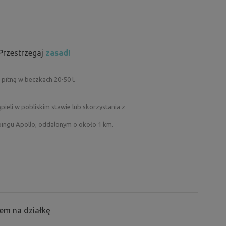
rokowym zamkiem i niekończącą się listą
tym biesiady kostiumowe, muzyka cymbałowa,
h wydarzeń. Jeśli masz ochotę na degustację
 tylko dla Twojej grupy, będziesz miał okazję
 Przestrzegaj
zasad!
m i profesjonalnym sommelierem, który
pitną w beczkach 20-50 l.
innicą, która będzie Twoim tymczasowym
pieli w pobliskim stawie lub skorzystania z
ingu Apollo, oddalonym o około 1 km.
em na działkę