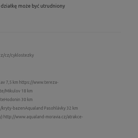
działkę może być utrudniony
cz/cz/cyklostezky
clav 7,5 km https://www.tereza-
ste/Mikulov 18 km
steHodonin 30 km
e/kryty-bazenAqualand Pasohlávky 32 km
) http://www.aqualand-moravia.cz/atrakce-