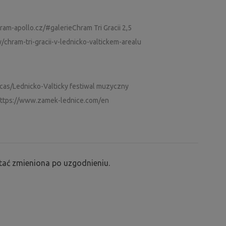
ram-apollo.cz/#galerieChram Tri Gracii 2,5
chram-tri-gracii-v-lednicko-valtickem-arealu
-cas/Lednicko-Valticky festiwal muzyczny
https://www.zamek-lednice.com/en
ać zmieniona po uzgodnieniu.