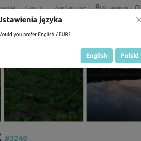
ia i chatki
Glamping
Życie Campu.eu
Mapa ucieczki
Ustawienia języka
ould you prefer English / EUR?
English
Polski
2
#3240