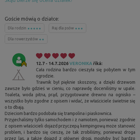
Skąd bierze się ocena działek?
Goście mówią o działce:
Dla rodzin
Raj dla psów
Dla rowerzystów
12.7 - 14.7.2026
VERONIKA
říká:
Cała rodzina bardzo cieszyła się pobytem w tym
ogrodzie.
Trawnik był pięknie skoszony, a dzięki drzewom
zawsze było gdzieś w cieniu, co naprawdę doceniliśmy w upale.
Toaleta, woda pitna, prąd, przygotowane drewno na ognisko –
wszystko było zgodne z opisem i widać, że właściciele świetnie się
o to dbają.
Dzieciom bardzo podobała się trampolina i piaskownica.
Przyjechaliśmy tylko samochodem i z namiotem, ponieważ zgodnie
z opisem właścicieli dojazd przyczepą kempingową może stanowić
problem, i bardzo się cieszę, że tak zrobiliśmy, ponieważ droga
przez las, a także dojazd z głównej drogi, mogłyby być bardzo