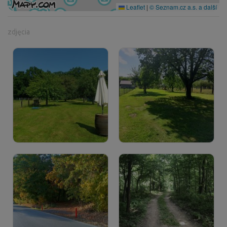
Leaflet
|
© Seznam.cz a.s. a další
zdjęcia