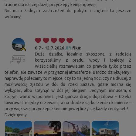
trudne dla naszej dużej przyczepy kempingowej.
Nie mam żadnych zastrzeżeń do pobytu i chętnie tu jeszcze
wrócimy!
8.7 - 12.7.2026
Jiří
říká:
Duża działka, idealnie skoszona, z radością
korzystaliśmy z prądu, wody i toalety! Z
właścicielką rozmawiałem co prawda tylko przez
telefon, ale zawsze w przyjaznej atmosferze. Bardzo dziękujemy i
naprawdę polecamy to miejsce, czy to na jedną noc, czy na dłużej, z
możliwością zjazdu w dół do rzeki Sázava, gdzie można się
wykąpać, albo spłynąć w dół jej biegiem. Jedynym minusem, o
którym warto wspomnieć, jest gorsza droga dojazdowa – trzeba
lawirować między drzewami, a na drodze są korzenie i kamienie –
przy większej przyczepie kempingowej liczy się każdy centymetr!
Dziękujemy