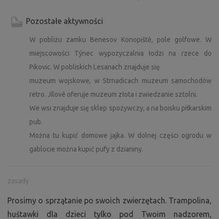
Pozostałe aktywności
W pobliżu zamku Benesov Konopiště, pole golfowe. W
miejscowości Týnec wypożyczalnia łodzi na rzece do
Pikovic. W pobliskich Lesanach znajduje się
muzeum wojskowe, w Strnadicach muzeum samochodów
retro. Jílové oferuje muzeum złota i zwiedzanie sztolni.
We wsi znajduje się sklep spożywczy, a na boisku piłkarskim
pub.
Można tu kupić domowe jajka. W dolnej części ogrodu w
gablocie można kupić pufy z dzianiny.
zasady
Prosimy o sprzątanie po swoich zwierzętach. Trampolina,
huśtawki dla dzieci tylko pod Twoim nadzorem,