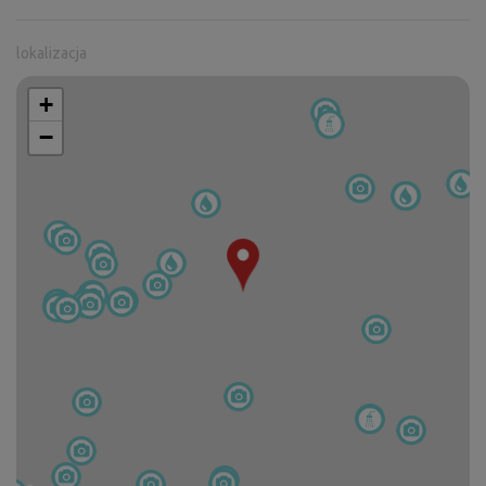
lokalizacja
+
−