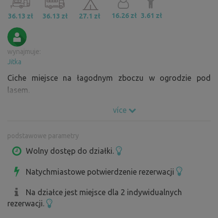
16.26 zł
3.61 zł
36.13 zł
36.13 zł
27.1 zł
wynajmuje:
Jitka
Ciche miejsce na łagodnym zboczu w ogrodzie pod
lasem.
více
podstawowe parametry
Wolny dostęp do działki.
Natychmiastowe potwierdzenie rezerwacji
Na działce jest miejsce dla 2 indywidualnych
rezerwacji.