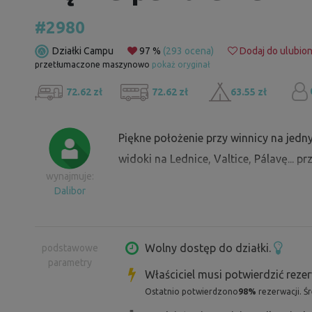
#2980
Działki Campu
97 %
(293 ocena)
Dodaj do ulubio
przetłumaczone maszynowo
pokaż oryginał
72.62 zł
72.62 zł
63.55 zł
Piękne położenie przy winnicy na jedn
widoki na Lednice, Valtice, Pálavę... 
wynajmuje:
Dalibor
Wolny dostęp do działki.
podstawowe
parametry
Właściciel musi potwierdzić reze
Ostatnio potwierdzono
98%
rezerwacji. Ś