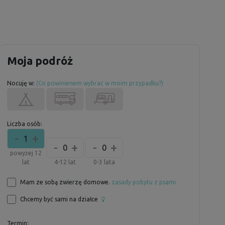
Moja podróż
Nocuję w:
(Co powinienem wybrać w moim przypadku?)
Liczba osób:
-
+
1
-
+
-
+
0
0
powyżej 12
lat
4-12 lat
0-3 lata
Mam ze sobą zwierzę domowe.
zasady pobytu z psami
Chcemy być sami na działce
Termin: