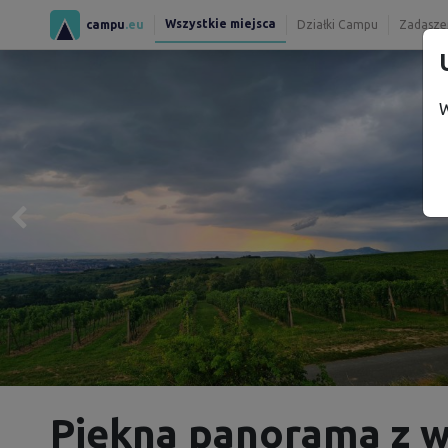
Wszystkie miejsca
campu
.eu
Działki Campu
Zadaszen
W
Piękna panorama z 