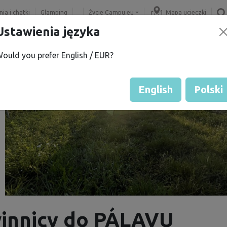
ia i chatki
Glamping
Życie Campu.eu
Mapa ucieczki
Ustawienia języka
ould you prefer English / EUR?
English
Polski
winnicy do PÁLAVU