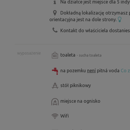
Na działce jest miejsce dla 5 ind
Dokładną lokalizację otrzymasz
orientacyjna jest na dole strony.
Kontakt do właściciela dostanie
wyposażenie
toaleta
- sucha toaleta
na pozemku
není
pitná voda
Co z
stół piknikowy
miejsce na ognisko
Wifi