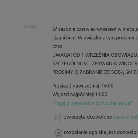
zasady
W sezonie czerwiec-wrzesień winnica je
ciągnikiem. W związku z tym prosimy o
czas.
UWAGA! OD 1 WRZEŚNIA OBOWIĄZUJ
SZCZEGÓLNOŚCI ZRYWANIA WINOGR
PROSIMY O ZABRANIE ZE SOBĄ ŚMIECI
Przyjazd nawcześniej: 16:00
Wyjazd najpóźniej: 11:00
Mogę przyjechać o dowolnej porze?
zwierzęta dozwolone
zasady pob
rozpalanie ogniska jest dozwolo