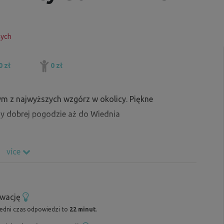
nych
0 zł
0 zł
ym z najwyższych wzgórz w okolicy. Piękne
przy dobrej pogodzie aż do Wiednia
více
rwację
redni czas odpowiedzi to
22 minut
.