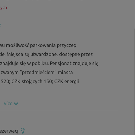
nych
ł
u możliwość parkowania przyczep
e. Miejsca są utwardzone, dostępne przez
znajduje się w pobliżu. Pensjonat znajduje się
ak zwanym "przedmieściem" miasta
20; CZK stojących 150; CZK energii
více
ezerwacji