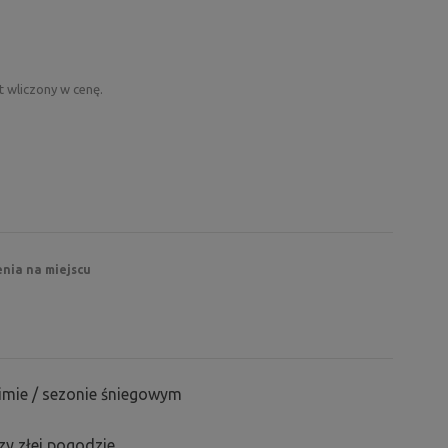
t wliczony w cenę.
enia na miejscu
zimie / sezonie śniegowym
y złej pogodzie