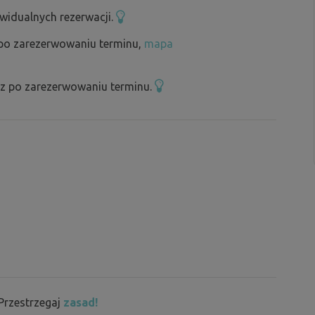
ywidualnych rezerwacji.
 po zarezerwowaniu terminu,
mapa
sz po zarezerwowaniu terminu.
 Przestrzegaj
zasad!