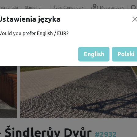
ia i chatki
Glamping
Życie Campu.eu
Mapa ucieczki
Ustawienia języka
ould you prefer English / EUR?
English
Polski
- Šindlerův Dvůr
#2932