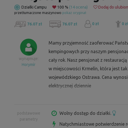
Działki Campu
100 %
(14 ocena)
Dodaj do ulubio
przetłumaczone maszynowo
pokaż oryginał
0 zł
0 z
76.07 zł
76.07 zł
Mamy przyjemność zaoferować Państw
kempingowych przy naszym pensjonaci
wynajmuje:
cały rok. Nasz pensjonat z restauracją 
Horymír
w miejscowości Krmelín, która jest t
wojewódzkiego Ostrawa. Cena wynosi 5
elektrycznej dziennie
Wolny dostęp do działki.
podstawowe
parametry
Natychmiastowe potwierdzenie r