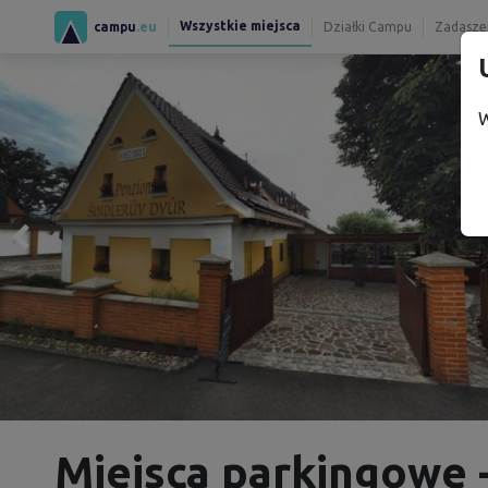
Wszystkie miejsca
campu
.eu
Działki Campu
Zadaszen
W
Miejsca parkingowe 