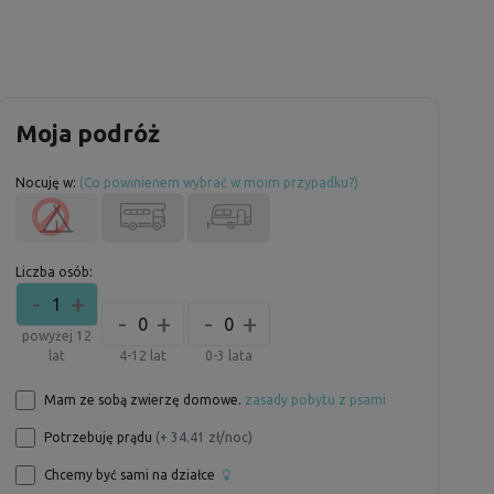
Moja podróż
Nocuję w:
(Co powinienem wybrać w moim przypadku?)
Liczba osób:
-
+
1
-
+
-
+
0
0
powyżej 12
lat
4-12 lat
0-3 lata
Mam ze sobą zwierzę domowe.
zasady pobytu z psami
Potrzebuję prądu
(+ 34.41 zł/noc)
Chcemy być sami na działce