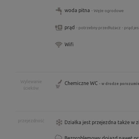
woda pitna
- Węże ogrodowe
prąd
- potrzebny przedłużacz - prąd jes
Wifi
Wylewanie
Chemiczne WC
- w drodze porozumi
ścieków
przejezdność
Działka jest przejezdna także w 
Bezproblemowy dojazd nawet prz