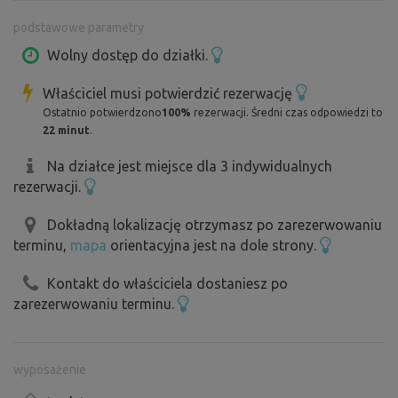
szeroką okolicę. W niewielkiej odległości od ogrodu
podstawowe parametry
znajduje się stanowisko degustacyjne Znovin Znojmo.Na
działce znajduje się kominek, drewno jest również
Wolny dostęp do działki.
dostępne. Za każde "ognisko" opłata 50 CZK, płatne na
Właściciel musi potwierdzić rezerwację
miejscu do kasy. Siekierę i kolce do pieczenia należy
Ostatnio potwierdzono
100%
rezerwacji. Średni czas odpowiedzi to
włożyć do skrzynki!Na miejsce można bez problemu
22 minut
.
dojechać przy złej pogodzie również w miesiącach
zimowych.
Na działce jest miejsce dla 3 indywidualnych
rezerwacji.
Dokładną lokalizację otrzymasz po zarezerwowaniu
terminu,
mapa
orientacyjna jest na dole strony.
Kontakt do właściciela dostaniesz po
zarezerwowaniu terminu.
wyposażenie