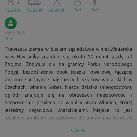
0 zł
0 zł
72.26 zł
72.26 zł
72.26 zł
wynajmuje:
Petr
Trawiasta ziemia w bliskim sąsiedztwie winnic.Winiarska
wieś Havraníky znajduje się około 10 minut jazdy od
Znojma. Znajduje się na granicy Parku Narodowego
Podyjí, bezpośrednio obok ścieżki rowerowej łączącej
Znojmo z jednym z najstarszych szlaków winiarskich w
Czechach, winnicą Šobes. Nasza działka (nieogrodzony
ogród) znajduje się na obrzeżach miejscowości i
bezpośrednio przylega do winnicy Stara Winnica, której
jesteśmy częściowo właścicielami. Miejsce to jest
idealnym punktem wypadowym do uprawiania turystyki
pieszej, rowerowej i winiarskiej. Z działki roztacza się
více
piękny widok na cały szlak winnicy, jak również na