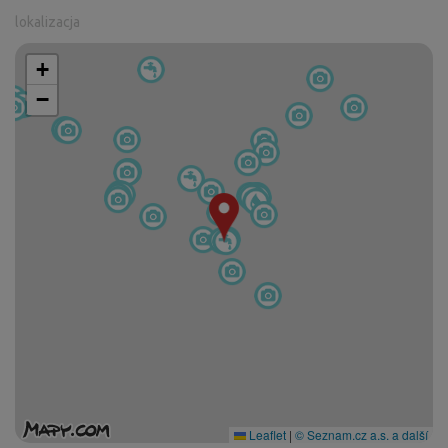
lokalizacja
+
−
Leaflet
|
© Seznam.cz a.s. a další