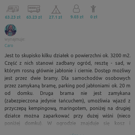
9.03 zł
0 zł
63.23 zł
63.23 zł
27.1 zł
wynajmuje:
Caro
Jest to skupisko kilku działek o powierzchni ok. 3200 m2.
Część z nich stanowi zadbany ogród, resztę - sad, w
którym rosną głównie jabłonie i ciernie. Dostęp możliwy
jest przez dwie bramy. Dla samochodów osobowych
przez zamykaną bramę, parking pod jabłoniami ok. 20 m
od domku. Druga brama nie jest zamykana
(zabezpieczona jedynie łańcuchem), umożliwia wjazd z
przyczepą kempingową, maringotem, poniżej na drugiej
działce można zaparkować przy dużej wiśni (nieco
poniżej domku). W ogrodzie znajduje się kosz i
wyposażenie chaty ogrodowej, w tym sprzęt do