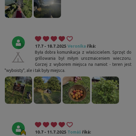
17.7 - 18.7.2025
Veronika
říká:
Była dobra komunikacja z właścicielem. Sprzęt do
grillowania był miłym urozmaiceniem wieczoru.
Gorzej z wyborem miejsca na namiot - teren jest
"wyboisty", ale i tak były miejsca.
Cookies. Ty wiesz, co zrobić, aby ten pasek Ci nie
przeszkadzał.
Ta strona korzysta z plików cookie. Potwierdź swoją zgodę na
10.7 - 11.7.2025
Tomáš
říká: