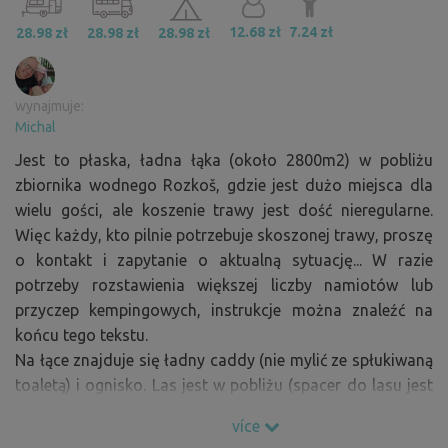
12.68 zł
7.24 zł
28.98 zł
28.98 zł
28.98 zł
wynajmuje:
Michal
Jest to płaska, ładna łąka (około 2800m2) w pobliżu
zbiornika wodnego Rozkoš, gdzie jest dużo miejsca dla
wielu gości, ale koszenie trawy jest dość nieregularne.
Więc każdy, kto pilnie potrzebuje skoszonej trawy, proszę
o kontakt i zapytanie o aktualną sytuację... W razie
potrzeby rozstawienia większej liczby namiotów lub
przyczep kempingowych, instrukcje można znaleźć na
końcu tego tekstu.
Na łące znajduje się ładny caddy (nie mylić ze spłukiwaną
toaletą) i ognisko. Las jest w pobliżu (spacer do lasu jest
w porządku), ale las jest moim zdaniem zbyt daleko, aby
více
zbierać drewno na opał i nosić drewno do ognia.