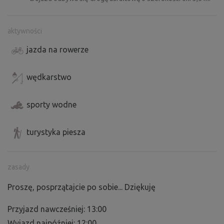
niemożliwe i może to zająć trochę czasu. Jeśli gdzieś
wyjeżdżam, może to zająć dzień.
aktywności
jazda na rowerze
wędkarstwo
sporty wodne
turystyka piesza
zasady
Proszę, posprzątajcie po sobie... Dziękuję
Przyjazd nawcześniej: 13:00
Wyjazd najpóźniej: 12:00