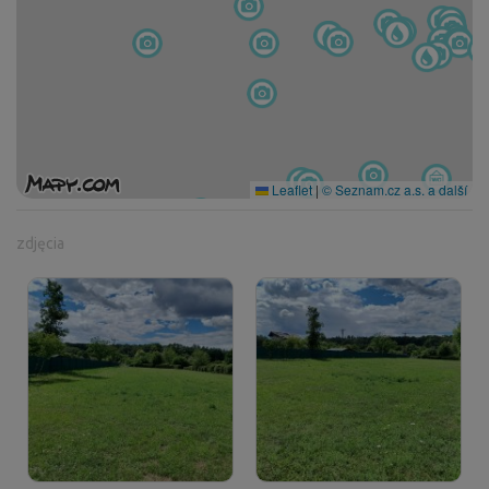
Leaflet
|
© Seznam.cz a.s. a další
zdjęcia