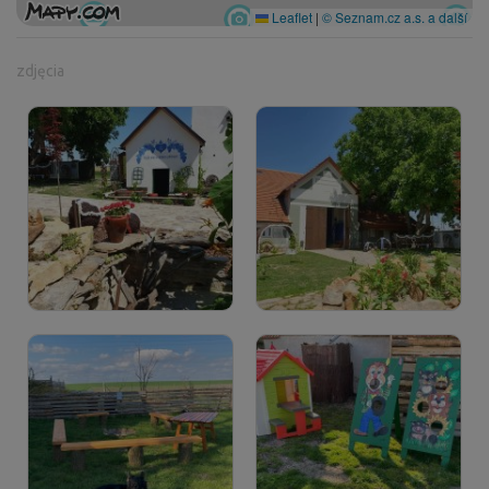
Leaflet
|
© Seznam.cz a.s. a další
zdjęcia