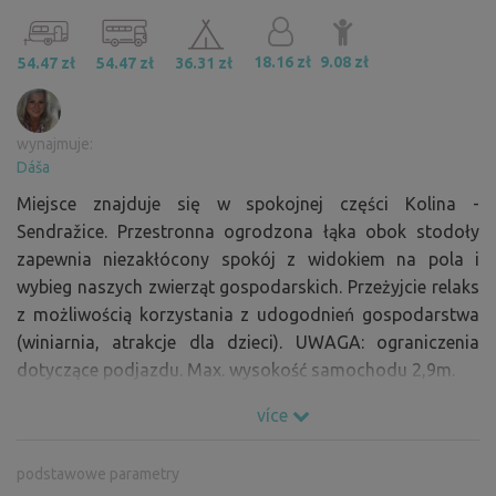
18.16 zł
9.08 zł
54.47 zł
54.47 zł
36.31 zł
wynajmuje:
Dáša
Miejsce znajduje się w spokojnej części Kolina -
Sendražice. Przestronna ogrodzona łąka obok stodoły
zapewnia niezakłócony spokój z widokiem na pola i
wybieg naszych zwierząt gospodarskich. Przeżyjcie relaks
z możliwością korzystania z udogodnień gospodarstwa
(winiarnia, atrakcje dla dzieci). UWAGA: ograniczenia
dotyczące podjazdu. Max. wysokość samochodu 2,9m.
více
podstawowe parametry