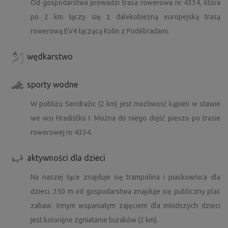
Od gospodarstwa prowadzi trasa rowerowa nr 4334, która
po 2 km łączy się z dalekobieżną europejską trasą
rowerową EV4 łączącą Kolin z Poděbradami.
wędkarstwo
sporty wodne
W pobliżu Sendražic (2 km) jest możliwość kąpieli w stawie
we wsi Hradišťko I. Można do niego dojść pieszo po trasie
rowerowej nr 4334.
aktywności dla dzieci
Na naszej łące znajduje się trampolina i piaskownica dla
dzieci. 250 m od gospodarstwa znajduje się publiczny plac
zabaw. Innym wspaniałym zajęciem dla młodszych dzieci
jest kolonijne zgniatanie buraków (2 km).