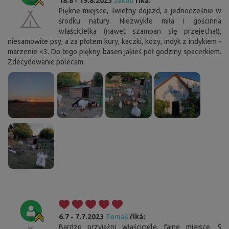
18.8 - 19.8.2023
Jakub
říká:
Piękne miejsce, świetny dojazd, a jednocześnie w
środku natury. Niezwykle miła i gościnna
właścicielka (nawet szampan się przejechał),
niesamowite psy, a za płotem kury, kaczki, kozy, indyk z indykiem -
marzenie <3. Do tego piękny basen jakieś pół godziny spacerkiem.
Zdecydowanie polecam.
6.7 - 7.7.2023
Tomáš
říká:
Bardzo przyjaźni właściciele, fajne miejsce, 5