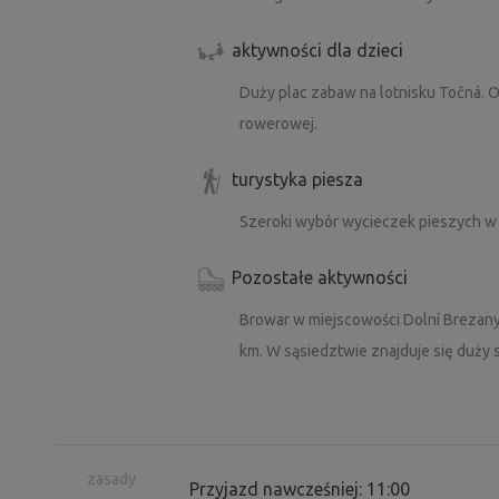
aktywności dla dzieci
Duży plac zabaw na lotnisku Točná. O
rowerowej.
turystyka piesza
Szeroki wybór wycieczek pieszych w 
Pozostałe aktywności
Browar w miejscowości Dolní Brezany.
km. W sąsiedztwie znajduje się duży 
zasady
Przyjazd nawcześniej: 11:00