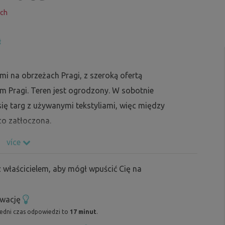
ych
ł
mi na obrzeżach Pragi, z szeroką ofertą
m Pragi. Teren jest ogrodzony. W sobotnie
się targ z używanymi tekstyliami, więc między
eco zatłoczona.
více
 właścicielem, aby mógł wpuścić Cię na
rwację
redni czas odpowiedzi to
17 minut
.