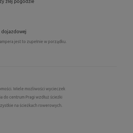
y złej pogodzie
i dojazdowej
mpera jest to zupełnie w porządku.
omości. Wiele możliwości wycieczek
a do centrum Pragi wzdłuż ścieżki
szystkie na ścieżkach rowerowych.