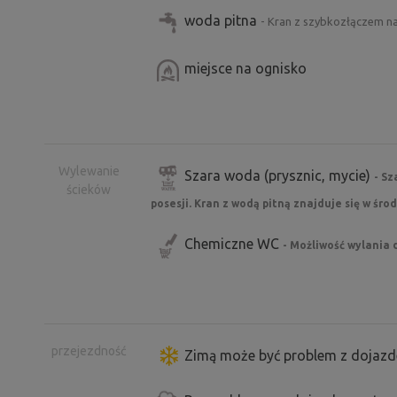
woda pitna
- Kran z szybkozłączem na
miejsce na ognisko
Wylewanie
Szara woda (prysznic, mycie)
- S
ścieków
posesji. Kran z wodą pitną znajduje się w środ
Chemiczne WC
- Możliwość wylania 
przejezdność
Zimą może być problem z dojazd