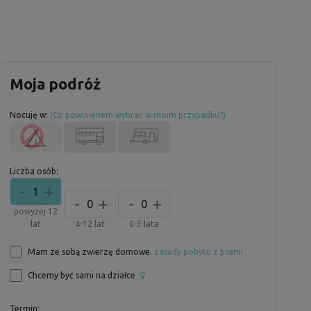
Moja podróż
Nocuję w:
(Co powinienem wybrać w moim przypadku?)
Liczba osób:
-
+
1
-
+
-
+
0
0
powyżej 12
lat
4-12 lat
0-3 lata
Mam ze sobą zwierzę domowe.
zasady pobytu z psami
Chcemy być sami na działce
Termin: