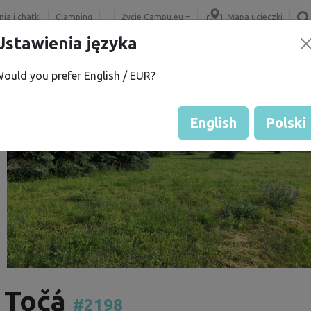
ia i chatki
Glamping
Życie Campu.eu
Mapa ucieczki
Ustawienia języka
ould you prefer English / EUR?
English
Polski
i Točá
#2198