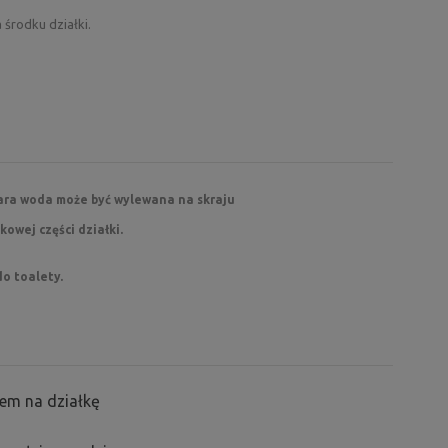
 środku działki.
zara woda może być wylewana na skraju
kowej części działki.
do toalety.
em na działkę