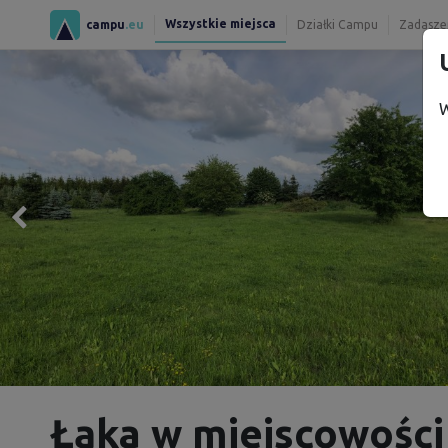
Wszystkie miejsca
campu
.eu
Działki Campu
Zadaszen
W
Łąka w miejscowośc