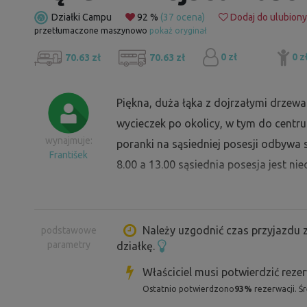
Działki Campu
92 %
(37 ocena)
Dodaj do ulubion
przetłumaczone maszynowo
pokaż oryginał
0 zł
0 z
70.63 zł
70.63 zł
Piękna, duża łąka z dojrzałymi drzewa
wycieczek po okolicy, w tym do centru
wynajmuje:
poranki na sąsiedniej posesji odbywa 
František
8.00 a 13.00 sąsiednia posesja jest ni
Należy uzgodnić czas przyjazdu z
podstawowe
parametry
działkę.
Właściciel musi potwierdzić reze
Ostatnio potwierdzono
93%
rezerwacji. Ś