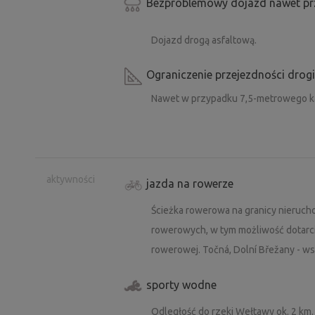
Bezproblemowy dojazd nawet prz
Dojazd drogą asfaltową.
Ograniczenie przejezdności drog
Nawet w przypadku 7,5-metrowego ka
aktywności
jazda na rowerze
Ścieżka rowerowa na granicy nieruch
rowerowych, w tym możliwość dotarci
rowerowej. Točná, Dolní Břežany - w
sporty wodne
Odległość do rzeki Wełtawy ok. 2 km.