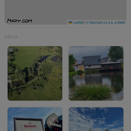
Leaflet
|
© Seznam.cz a.s. a další
zdjęcia