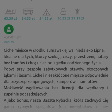
36.22 zł
27.17 zł
63.39 zł
54.33 zł
54.33 zł
wynajmuje:
Václav
Ciche miejsce w środku sumawskiej wsi niedaleko Lipna.
Idealne dla tych, którzy szukają ciszy, przestrzeni, natury
bez tłumów i chcą uciec od zgiełku codziennego życia.
Pobyt przy zespole zabytkowych stawów otoczonych
łąkami i lasami. Ciche i niezakłócone miejsce odpowiednie
dla przyczep kempingowych, kamperów i namiotów.
Możliwość wędkowania bez licencji dla wędkarzy i
zupełnie początkujących.
A jako bonus, nasza Baszta Rybacka, która zachwyci Cię
gamą rybnych specjałów (dla nie-rybaków i nie-