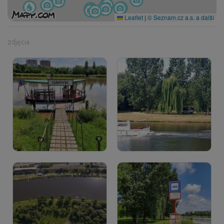
Leaflet
|
© Seznam.cz a.s. a další
zdjęcia