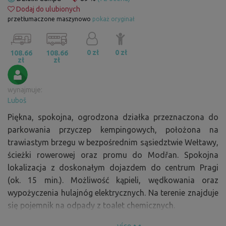
Dodaj do ulubionych
przetłumaczone maszynowo
pokaż oryginał
0 zł
0 zł
108.66
108.66
zł
zł
wynajmuje:
Luboš
Piękna, spokojna, ogrodzona działka przeznaczona do
parkowania przyczep kempingowych, położona na
trawiastym brzegu w bezpośrednim sąsiedztwie Wełtawy,
ścieżki rowerowej oraz promu do Modřan. Spokojna
lokalizacja z doskonałym dojazdem do centrum Pragi
(ok. 15 min.). Możliwość kąpieli, wędkowania oraz
wypożyczenia hulajnóg elektrycznych. Na terenie znajduje
się pojemnik na odpady z toalet chemicznych.
více