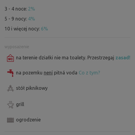
3 - 4 noce:
2%
5 - 9 nocy:
4%
10 i więcej nocy:
6%
wyposażenie
na terenie działki nie ma toalety. Przestrzegaj
zasad!
na pozemku
není
pitná voda
Co z tym?
stół piknikowy
grill
ogrodzenie